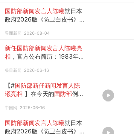
国防部新闻发言人陈曦
就日本
政府2026版《防卫白皮书》答
记者问
界面新闻
2026-08-04
新任国防部新闻发言人陈曦亮
相
，官方公布简历：1983年出
生，陆军大校军衔，已婚，有
极目新闻
2026-06-16
两子
【#
国防部新任新闻发言人陈
曦亮相
】在今天的
国防部
例行
记者会上，
新任国防部新闻发
中国网
2026-06-16
言人陈曦亮相
。
陈曦
表...
国防部新闻发言人陈曦
就日本
政府2026版《防卫白皮书》答