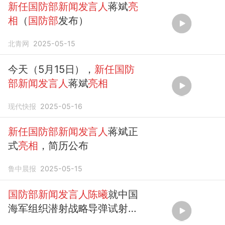
新任国防部新闻发言人
蒋斌
亮
相
（
国防部
发布）
北青网
2025-05-15
今天（5月15日），
新任国防
部新闻发言人
蒋斌
亮相
现代快报
2025-05-16
新任国防部新闻发言人
蒋斌正
式
亮相
，简历公布
鲁中晨报
2025-05-15
国防部新闻发言人陈曦
就中国
海军组织潜射战略导弹试射答
记者问