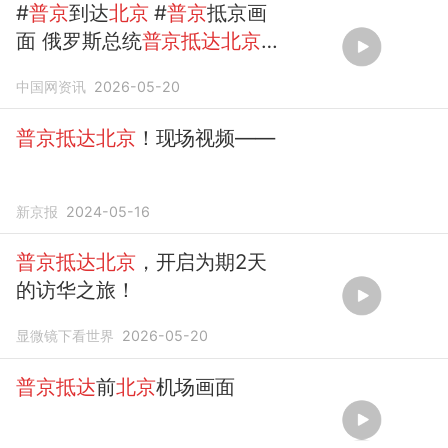
#
普京
到达
北京
#
普京
抵京画
面 俄罗斯总统
普京抵达北京
，
在登上专车前，顺手脱下了外
中国网资讯
2026-05-20
套
普京抵达北京
！现场视频——
新京报
2024-05-16
普京抵达北京
，开启为期2天
的访华之旅！
显微镜下看世界
2026-05-20
普京抵达
前
北京
机场画面