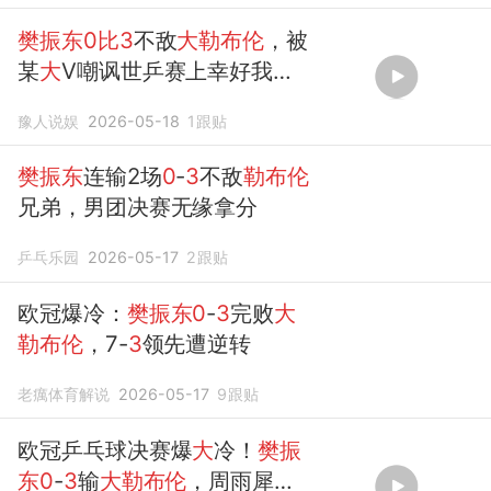
樊振东0比3
不敌
大勒布伦
，被
某
大
V嘲讽世乒赛上幸好我们
有梁靖崑
豫人说娱
2026-05-18
1
跟贴
樊振东
连输2场
0
-
3
不敌
勒布伦
兄弟，男团决赛无缘拿分
乒乓乐园
2026-05-17
2
跟贴
欧冠爆冷：
樊振东0
-
3
完败
大
勒布伦
，7-
3
领先遭逆转
老癘体育解说
2026-05-17
9
跟贴
欧冠乒乓球决赛爆
大
冷！
樊振
东0
-
3
输
大勒布伦
，周雨犀利