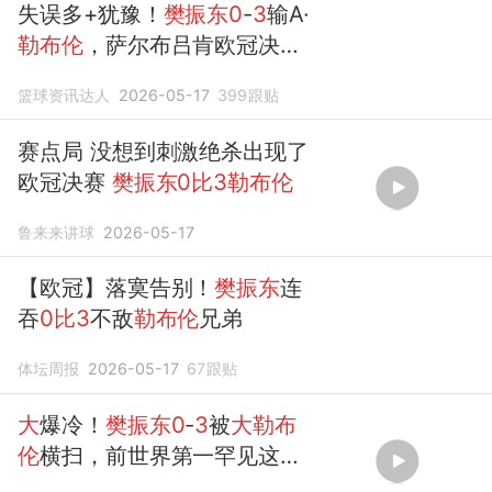
失误多+犹豫！
樊振东0
-
3
输A·
勒布伦
，萨尔布吕肯欧冠决赛
首盘丢分
篮球资讯达人
2026-05-17
399
跟贴
赛点局 没想到刺激绝杀出现了
欧冠决赛
樊振东0比3勒布伦
鲁来来讲球
2026-05-17
【欧冠】落寞告别！
樊振东
连
吞
0比3
不敌
勒布伦
兄弟‌
体坛周报
2026-05-17
67
跟贴
大
爆冷！
樊振东0
-
3
被
大勒布
伦
横扫，前世界第一罕见这么
低迷