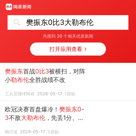
樊振东0比3大勒布伦
共搜到
20
个相关优质新闻
打开应用查看
樊振东
首战
0比3
被横扫，对阵
小
勒布伦
全胜战绩不改
工从昊懂球阿靖
2026-05-17
1
跟贴
欧冠决赛首盘爆冷！
樊振东0
-
3
不敌
大勒布伦
，先丢1分、争
冠受阻！
杨仔述
2026-05-17
5
跟贴