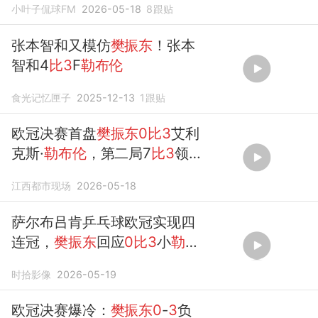
小叶子侃球FM
2026-05-18
8
跟贴
张本智和又模仿
樊振东
！张本
智和4
比3
F
勒布伦
食光记忆匣子
2025-12-13
1
跟贴
欧冠决赛首盘
樊振东0比3
艾利
克斯·
勒布伦
，第二局7
比3
领
先时被逆转
江西都市现场
2026-05-18
萨尔布吕肯乒乓球欧冠实现四
连冠，
樊振东
回应
0比3
小
勒布
伦
（剪辑、运营：王瑞琦）
时拾影像
2026-05-19
欧冠决赛爆冷：
樊振东0
-
3
负