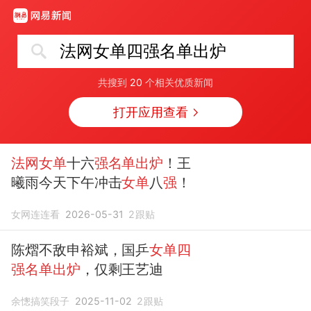
法网女单四强名单出炉
共搜到
20
个相关优质新闻
打开应用查看
法网女单
十六
强名单出炉
！王
曦雨今天下午冲击
女单
八
强
！
女网连连看
2026-05-31
2
跟贴
陈熠不敌申裕斌，国乒
女单四
强名单出炉
，仅剩王艺迪
余憁搞笑段子
2025-11-02
2
跟贴