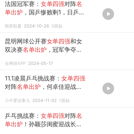
法国冠军赛：
女单四强
对阵
名
单出炉
，国乒惨败剩1，日乒大
胜占3席
闻星盼夏
2024-10-26
3
跟贴
昆明网球公开赛
女单四强
和女
双决赛
名单出炉
，冠军争夺战
周末上演
全网球APP
2024-05-17
11.1凌晨乒乓挑战赛：
女单四强
对阵
名单出炉
，何卓佳迎战大
藤沙月
小牛爱说事儿
2024-11-02
1
跟贴
乒乓挑战赛：
女单四强
对阵
名
单出炉
！孙颖莎闺蜜迎战长崎
美柚！