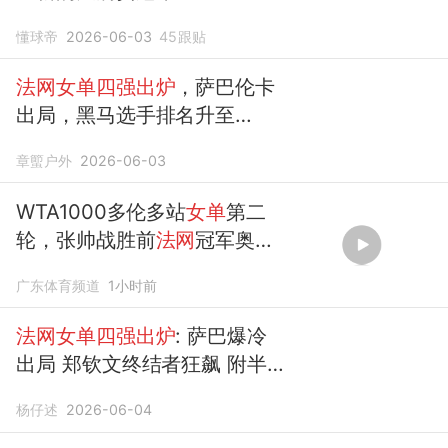
懂球帝
2026-06-03
45
跟贴
法网女单四强出炉
，萨巴伦卡
出局，黑马选手排名升至
Top30
章蠞户外
2026-06-03
WTA1000多伦多站
女单
第二
轮，张帅战胜前
法网
冠军奥斯
塔彭科，成功晋级32
强
广东体育频道
1小时前
法网女单四强出炉
: 萨巴爆冷
出局 郑钦文终结者狂飙 附半
决赛对阵
杨仔述
2026-06-04