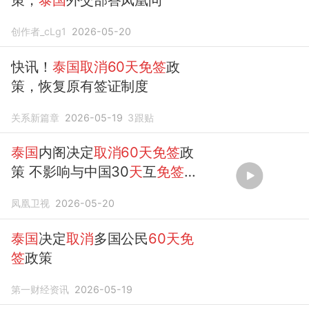
创作者_cLg1
2026-05-20
快讯！
泰国取消60天免签
政
策，恢复原有签证制度
关系新篇章
2026-05-19
3
跟贴
泰国
内阁决定
取消60天免签
政
策 不影响与中国30
天
互
免签
证协议
凤凰卫视
2026-05-20
泰国
决定
取消
多国公民
60天免
签
政策
第一财经资讯
2026-05-19