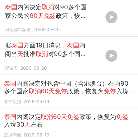
泰国
内阁决定
取消
对90多个国
家公民的
60天免签
政策，恢复
为之前的标准 30
天
左右
河南都市频道
2026-05-20
据
泰国
方面19日消息，
泰国
内
阁当
天
批准
取消
对90多个国家
公民的
60天免签
入境政策，恢
观威海
2026-05-20
复为之前的入境标...
泰国
内阁决定对包含中国（含港澳台）在内90
多个国家
取消60天免签
政策，恢复为
免签
入境
30
天
左右
鲁中晨报
2026-05-19
泰国
内阁决定
取消60天免签
政策，恢复为
免签
入境30
天
左右
澎湃新闻
2026-05-19