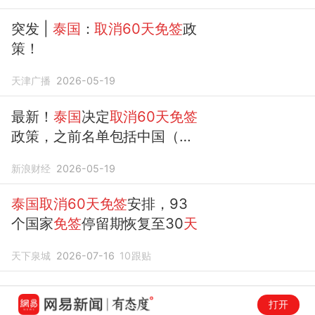
突发 |
泰国
：
取消60天免签
政
策！
天津广播
2026-05-19
最新！
泰国
决定
取消60天免签
政策，之前名单包括中国（含
港澳台）
新浪财经
2026-05-19
泰国取消60天免签
安排，93
个国家
免签
停留期恢复至30
天
天下泉城
2026-07-16
10
跟贴
打开