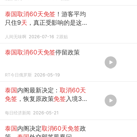
泰国取消60天免签
！游客平均
只住9
天
，真正受影响的是这
个群体
人间无味啊
2026-07-16
2
跟贴
泰国取消60天免签
停留政策
RT今日俄罗斯
2026-05-19
泰国
内阁最新决定：
取消60天
免签
，恢复原政策
免签
入境30
天
左右
每日经济新闻
2026-05-21
泰国
内阁决定
取消60天免签
政
策，
泰国
外交部答凤凰问