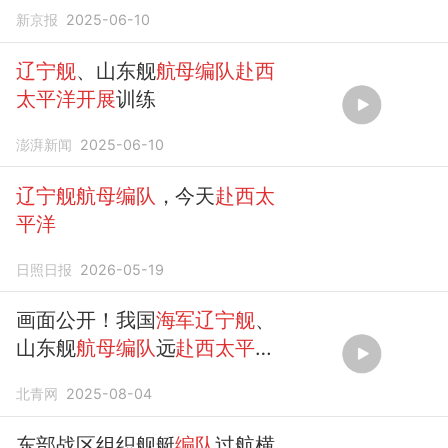
练
新京报
2025-06-10
辽宁舰
、山东舰
航母编队赴西
太平洋开展
训练
澎湃新闻
2025-06-10
辽宁舰航母编队
，今天
赴西太
平洋
日照日报
2026-05-19
画面公开！我国
海军辽宁舰
、
山东舰
航母编队
远
赴西太平
洋
，战斗机首次起飞查证无人
北青网
2025-08-04
机（央视）
东部战区组织舰艇
编队
过航横