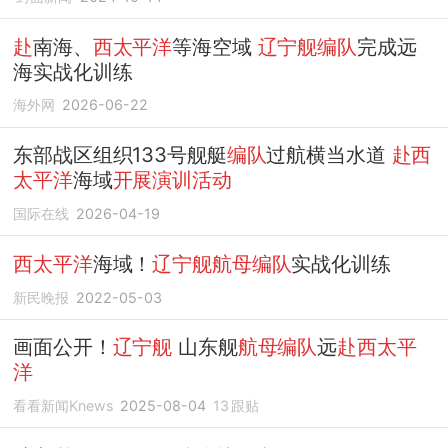
赴
南海、
西太平洋
等海空域
辽宁舰编队
完成远
海实战化训练
海外网
2026-06-22
东部战区组织133号舰艇
编队
过航横当水道
赴西
太平洋
海域
开展演训活动
国际在线
2026-04-19
西太平洋
海域！
辽宁舰航母编队
实战化训练
新民晚报
2022-05-03
画面公开！
辽宁舰
山东舰
航母编队
远
赴西太平
洋
看看新闻Knews
2025-08-04
13
跟贴