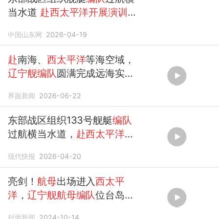
当水道
赴西太平洋开展演训活
动
中国山东网
2026-04-19
赴
南海、
西太平洋
等海空域，
辽宁舰编队
圆满完成远海实战
化训练
界面新闻
2026-06-22
东部战区组织133号舰艇
编队
过航横当水道，
赴西太平洋
海
域
开展演训活动
现代快报
2026-04-20
亮剑！
航母
出场进入
西太平
洋
，
辽宁舰航母编队
位台岛以
东参加对台军演
封面新闻
2024-10-14