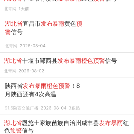
北青网
1天前
湖北省
宜昌市
发布暴雨
黄色
预
警
信号
北青网
2026-08-04
湖北省
十堰市郧西县
发布暴雨橙色预警
信号
北青网
2026-08-02
陕西省
发布暴雨橙色预警
！8
月陕西还有4次高温
91.6陕西交通广播
2026-08-04
3
跟贴
湖北省
恩施土家族苗族自治州咸丰县
发布暴雨
红
色
预警
信号