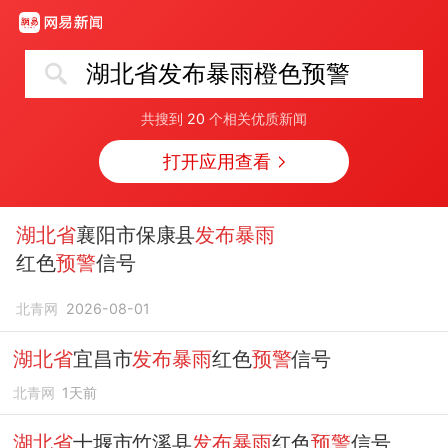
湖北省发布暴雨橙色预警
共搜到
20
个相关优质新闻
打开应用查看
湖北省
襄阳市保康县
发布暴雨
红色
预警
信号
北青网
2026-08-01
湖北省
宜昌市
发布暴雨
红色
预警
信号
北青网
1天前
湖北省
十堰市竹溪县
发布暴雨
红色
预警
信号