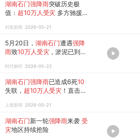
湖南石门强降雨
突破历史极
值：
超10万人受灾
多方驰援展
开营救
封面新闻
2026-05-21
5月20日，
湖南石门
遭遇
强降
雨
致
10万人受灾
，淤泥已到大
腿，救援队艰难前行
时代财经
2026-05-22
湖南石门强降雨
已造成6死
10
失联，
超10万人受灾
！直击防
汛救灾一线
上观新闻
2026-05-21
湖南石门
新一轮
强降雨
来袭
受
灾
地区持续抢险