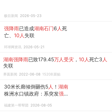
极目新闻
2026-05-23
强降雨
已造成
湖南石门
6
人
死
亡、
10人
失联
环球网资讯
2026-05-21
湖南强降雨
已致179.45
万人受灾
，
10人
死亡3
人
失联
界面新闻
2022-06-08
15208
跟贴
30米长廊倾倒砸伤5
人
！
湖南
株洲水口镇政府：系突发
强降
雨
大风
福建第一帮帮团
2026-08-05