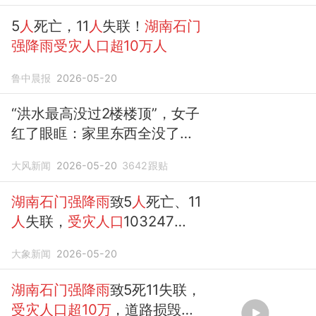
5
人
死亡，11
人
失联！
湖南石门
强降雨受灾人口超10万人
鲁中晨报
2026-05-20
“洪水最高没过2楼楼顶”，女子
红了眼眶：家里东西全没了；
强降雨
致
湖南石门超
6
万人受
大风新闻
2026-05-20
3642
跟贴
灾
，救援正在进行
湖南石门强降雨
致5
人
死亡、11
人
失联，
受灾人口
103247
人
，应急救援工作持续进行中
大象新闻
2026-05-20
湖南石门强降雨
致5死11失联，
受灾人口超10万
，道路损毁、