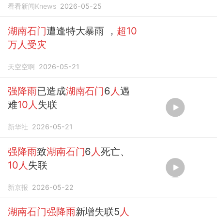
看看新闻Knews
2026-05-25
湖南石门
遭逢特大暴雨 ，
超10
万人受灾
天空空啊
2026-05-21
强降雨
已造成
湖南石门
6
人
遇
难
10人
失联
新华社
2026-05-21
强降雨
致
湖南石门
6
人
死亡、
10人
失联
新京报
2026-05-22
湖南石门强降雨
新增失联5
人