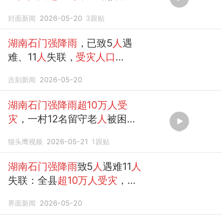
断电断网 ，有几个村处于失联
封面新闻
2026-05-20
3
跟贴
状态，救援进行...
湖南石门强降雨
，已致5
人
遇
难、11
人
失联，
受灾人口
103247
人
！求助电话公布
吉刻新闻
2026-05-20
湖南石门强降雨超10万人受
灾
，一村12名留守老
人
被困三
天后获救
猫头鹰视频
2026-05-21
1
跟贴
湖南石门强降雨
致5
人
遇难11
人
失联：全县
超10万人受灾
，水
位正逐步回落
界面新闻
2026-05-20