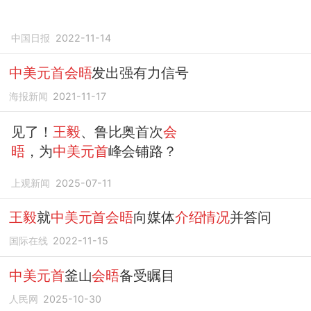
中国日报
2022-11-14
中美元首会晤
发出强有力信号
海报新闻
2021-11-17
见了！
王毅
、鲁比奥首次
会
晤
，为
中美元首
峰会铺路？
上观新闻
2025-07-11
王毅
就
中美元首会晤
向媒体
介绍情况
并答问
国际在线
2022-11-15
中美元首
釜山
会晤
备受瞩目
人民网
2025-10-30