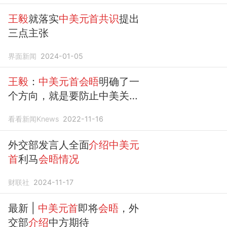
王毅
就落实
中美元首共识
提出
三点主张
界面新闻
2024-01-05
王毅
：
中美元首会晤
明确了一
个方向，就是要防止中美关系
脱轨失控
看看新闻Knews
2022-11-16
外交部发言人全面
介绍中美元
首
利马
会晤情况
财联社
2024-11-17
最新 |
中美元首
即将
会晤
，外
交部
介绍
中方期待