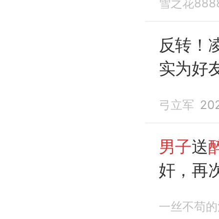
雪之花888
反转！
实为好
弓立军
20
男子
送
奸，再
子
家睡
一丝不苟的