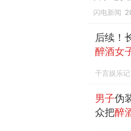
闪电新闻
2
后续！
醉酒女
行曝光
千言娱乐记
男子
伪
众把
醉
走
并
实