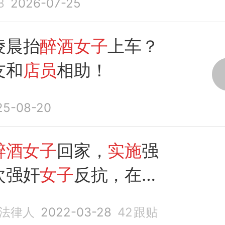
8
2026-07-25
凌晨抬
醉酒女子
上车？
友和
店员
相助！
25-08-20
醉酒女子
回家，
实施
强
次强奸
女子
反抗，在
女
着
法律人
2022-03-28
42
跟贴