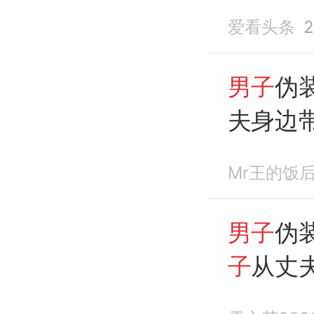
称“我就
爱看头条
2
男子
伪
夫身边
3年半
Mr王的饭
男子
伪
子
从丈