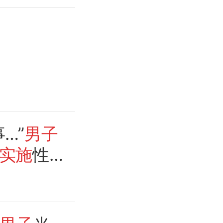
…”
男子
实施
性