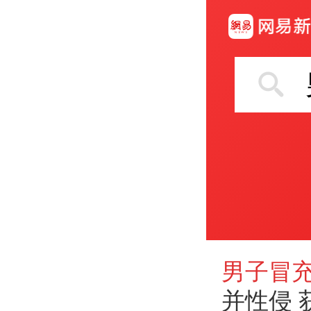
男子冒
并性侵 