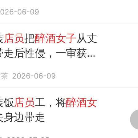
是看她长得漂亮”
026-06-09
装
店员
把
醉酒女子
从丈
带走后性侵，一审获刑
后茶
2026-06-09
装饭
店员
工，将
醉酒女
夫身边带走