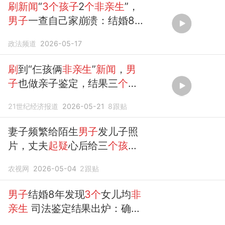
刷新闻
“
3个孩子
2
个非亲生
”，
男子
一查自己家崩溃：结婚8
年
3个孩子
都“
非亲生
”
政法频道
2026-05-17
刷
到“仨孩俩
非亲生
”
新闻
，
男
子
也做亲子鉴定，结果三
个孩
子
并
非亲生
21世纪经济报道
2026-05-21
8
跟贴
妻子频繁给陌生
男子
发儿子照
片，丈夫
起疑
心后给三
个孩子
做亲子鉴定：两
个非亲生
；离
农视网
2026-05-04
2
跟贴
世半年的表弟半夜来电，全家
吓坏｜来听
新闻
男子
结婚8年发现
3个
女儿均
非
亲生
司法鉴定结果出炉：确无
亲子关系