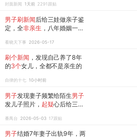
封面新闻
1天前
2291
跟贴
男子刷新闻
后给三娃做亲子鉴
定，全
非亲生
，八年婚姻一场
空
看晓天下事
2026-05-17
刷个新闻
，发现自己养了8年
的
3个
女儿，全都不是亲生的
自律的十七
10小时前
男子
发现妻子频繁给陌生
男子
发儿子照片，
起疑
心后给三
个
孩子
做亲子鉴定，结果两个儿
番禺台
2026-05-03
17
跟贴
子
非亲生
男子
结婚7年妻子出轨9年，两