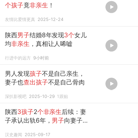
个孩子
竟
非亲生
！
友情比爱情更真
2025-12-24
陕西
男子
结婚8年发现
3个
女儿
均
非亲生
，真相让人唏嘘
行进中的远方
9小时前
男人发现
孩子
不是自己亲生，
妻子也
查出孩子
不是自己骨肉
深扒影视吧
2025-10-29
1
跟贴
陕西
3孩子
2
个非亲生
后续：妻
子承认出轨6年，
男子
向妻子
索赔28万
汉史趣闻
2025-09-17