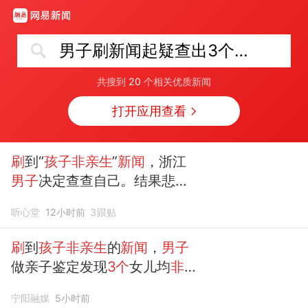
男子刷新闻起疑查出3个孩子非亲生
共搜到
20
个相关优质新闻
打开应用查看
刷
到“
孩子非亲生
”
新闻
，浙江
男子
决定查查自己。结果悲剧
了：
3个
女儿全
非亲生
听心堂
12小时前
3
跟贴
刷
到
孩子非亲生
的
新闻
，
男子
做亲子鉴定发现
3个
女儿均
非
亲生
宁阳融媒
5小时前