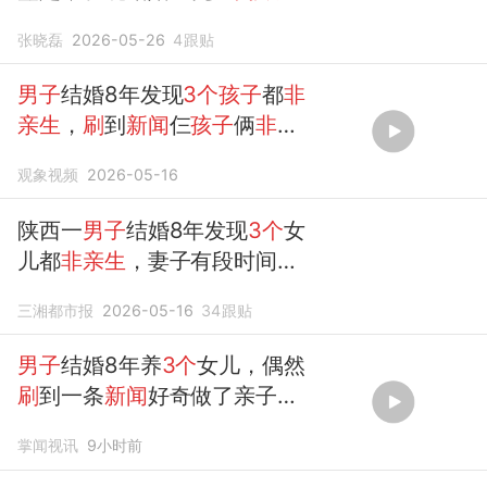
都不是亲生的!
张晓磊
2026-05-26
4
跟贴
男子
结婚8年发现
3个孩子
都
非
亲生
，
刷
到
新闻
仨
孩子
俩
非亲
生
，没想到一查自己家，结果
观象视频
2026-05-16
更令人崩溃，“妻子摘掉行车记
录仪和家里监控”
陕西一
男子
结婚8年发现
3个
女
儿都
非亲生
，妻子有段时间一
周出去4天，刻意掩盖行踪；
三湘都市报
2026-05-16
34
跟贴
刷新闻起疑查出3
女儿
非亲生
男子
结婚8年养
3个
女儿，偶然
刷
到一条
新闻
好奇做了亲子鉴
定，结果让他气愤又无奈：
非
掌闻视讯
9小时前
亲生
！