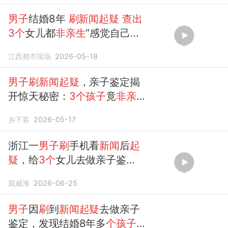
男子
结婚8年
刷新闻起疑
查出
3个
女儿都
非亲生
“感觉自己人
生都被毁了！”
江西都市现场
2026-05-18
男子刷新闻起疑
，亲子鉴定揭
开惊天秘密：
3个孩子
竟
非亲
生
！
乡下客
2026-05-17
浙江一
男子刷
手机看
新闻
后
起
疑
，给
3个
女儿去做亲子鉴
定，结果均
非亲生
。（风芒
新
观威海
2026-06-25
闻
）
男子
因
刷
到
新闻起疑
去做亲子
鉴定，发现结婚8年多
个孩子