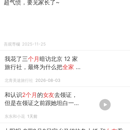
超气愤，要见家长了~
吾观専欗
2025-11-25
我花了三
个月
暗访北京 12 家
旅行社，最终为什么把
全家
8
月出游交给了浪漫国际？
北青美途旅行社
2026-08-03
和认识
2个月
的
女友
去领证，
但是在领证之前跟她坦白一些
事情
东东和小花
1天前