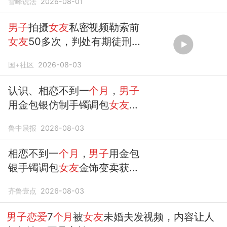
雪峰说法
2026-08-01
男子
拍摄
女友
私密视频勒索前
女友
50多次，判处有期徒刑1
年3
个月
国+社区
2026-08-03
认识、相恋不到一
个月
，
男子
用金包银仿制手镯调包
女友
黄
金首饰变卖获利！青岛警方：
鲁中晨报
2026-08-03
嫌疑人已被刑拘
相恋不到一
个月
，
男子
用金包
银手镯调包
女友
金饰变卖获
利，警方：已被刑拘
齐鲁壹点
2026-08-03
男子恋爱
7
个月
被
女友
未婚夫发视频，内容让人