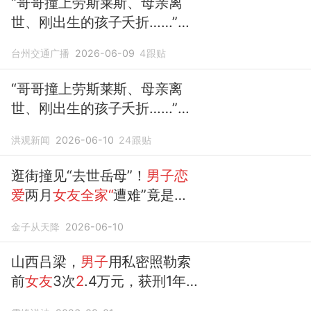
“哥哥撞上劳斯莱斯、母亲离
世、刚出生的孩子夭折……”
男
子
称和
女友恋爱2个月
后对方
台州交通广播
2026-06-09
4
跟贴
全家倒霉
，直到逛街看到
女友
妈妈复活了
“哥哥撞上劳斯莱斯、母亲离
世、刚出生的孩子夭折……”
男
子
称和
女友恋爱2个月
后对方
洪观新闻
2026-06-10
24
跟贴
全家倒霉
，直到逛街看到
女友
妈妈复活了……
逛街撞见“去世岳母”！
男子恋
爱
两月
女友全家“
遭难”竟是骗
局
金子从天降
2026-06-10
山西吕梁，
男子
用私密照勒索
前
女友
3次
2
.4万元，获刑1年4
个月