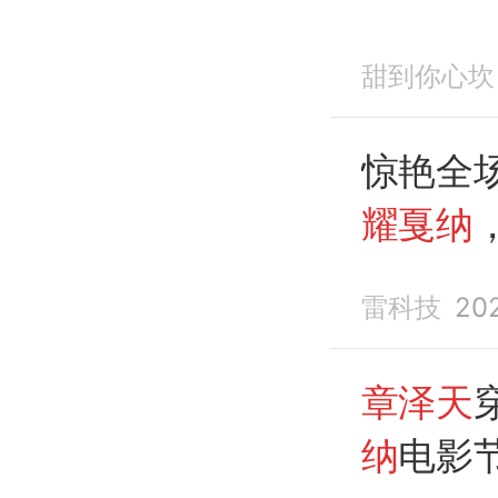
甜到你心坎
惊艳全
耀戛纳
光
雷科技
20
章泽天
纳
电影