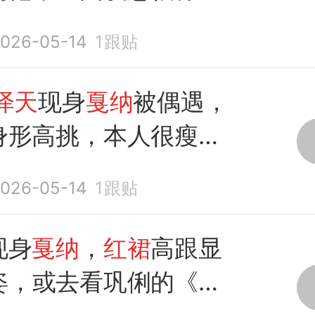
026-05-14
1
跟贴
泽天
现身
戛纳
被偶遇，
身形高挑，本人很瘦脸
026-05-14
1
跟贴
现身
戛纳
，
红裙
高跟显
姿，或去看巩俐的《霸