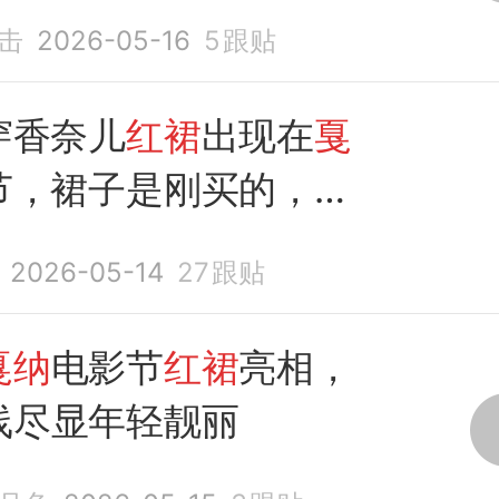
了
击
2026-05-16
5
跟贴
穿香奈儿
红裙
出现在
戛
节，裙子是刚买的，墨
了
2026-05-14
27
跟贴
戛纳
电影节
红裙
亮相，
线尽显年轻靓丽