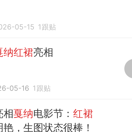
026-05-15
1
跟贴
戛纳红裙
亮相
26-05-16
1
跟贴
亮相
戛纳
电影节：
红裙
明艳，生图状态很棒！