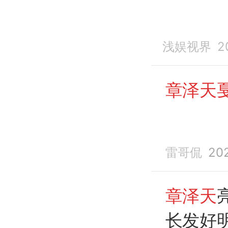
浅娱视界
2
章泽天
雷哥侃
20
章泽天
长发好