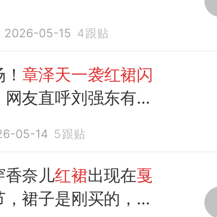
2026-05-15
4
跟贴
场！
章泽天一袭红裙闪
，网友直呼刘强东有眼
26-05-14
5
跟贴
穿香奈儿
红裙
出现在
戛
节，裙子是刚买的，墨