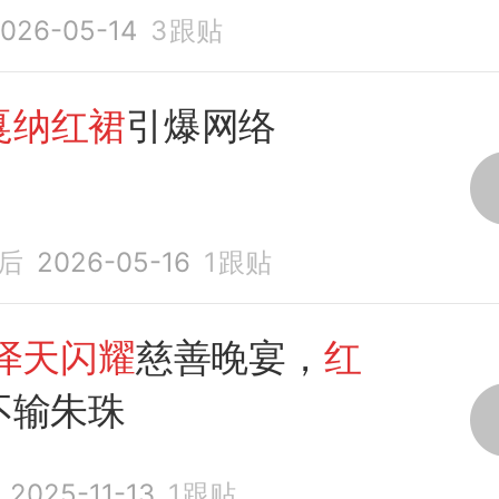
》
026-05-14
3
跟贴
戛纳红裙
引爆网络
后
2026-05-16
1
跟贴
泽天闪耀
慈善晚宴，
红
不输朱珠
2025-11-13
1
跟贴