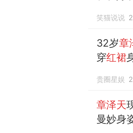
笑猫说说
2
32岁
章
穿
红裙
好小
贵圈星娱
2
章泽天
曼妙身