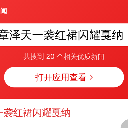
章泽天一袭红裙闪耀戛纳
共搜到
20
个相关优质新闻
打开应用查看
一袭红裙闪耀戛纳