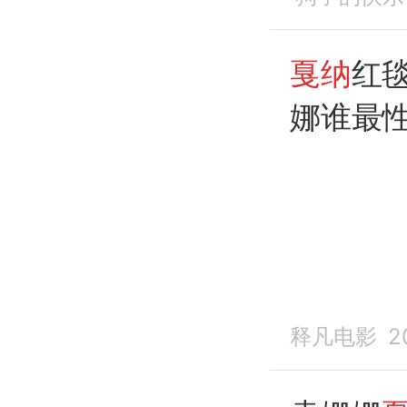
戛纳
红
娜谁最性
释凡电影
2