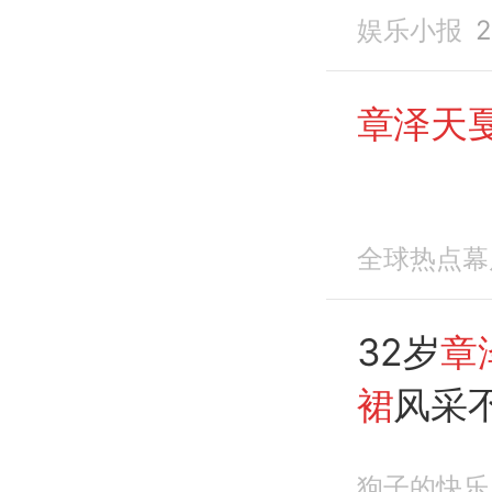
王别姬
娱乐小报
2
章泽天
全球热点幕
32岁
章
裙
风采
狗子的快乐