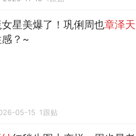
毯女星美爆了！巩俐周也
章泽天
感？~
026-05-15
1
跟贴