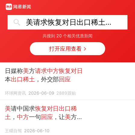
美请求恢复对日出口稀土？中方回应
共搜到
20
个相关优质新闻
打开应用查看
日媒称
美
方
请求中方恢复对日
本
出口稀土
，外交部
回应
环球网资讯
2026-06-09
2889
跟贴
美
请中国求
恢复对日出口稀
土
，
中方
一句
回应
，让
美
方哑
口无言！
王糬自驾
2026-06-10