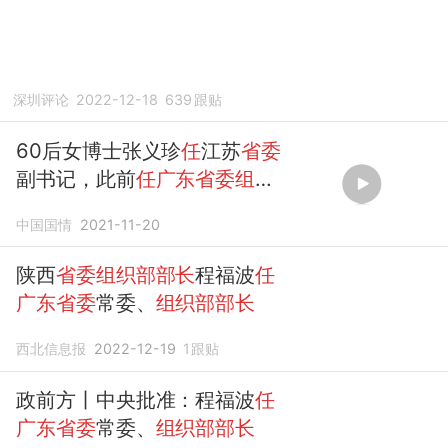
深圳评论
2022-12-18
639
跟贴
60后女博士张义珍
任
江苏
省委
副书记，此前
任广东省委组织
部部长
中国国情
2021-11-20
陕西
省委组织部部长
程福波
任
广东省委
常委、
组织部部长
西北信息报
2022-12-19
1
跟贴
政前方丨中央批准：程福波
任
广东省委
常委、
组织部部长