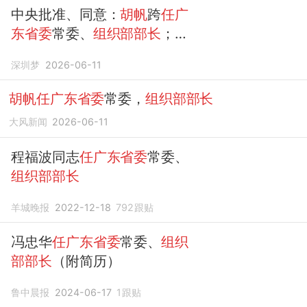
中央批准、同意：
胡帆
跨
任广
东省委
常委、
组织部部长
；
广
东
省政府领导班子最新分工公
深圳梦
2026-06-11
布；许建领
任
深圳职业技术大
学党委书记|深圳特事
胡帆任广东省委
常委，
组织部部长
大风新闻
2026-06-11
程福波同志
任广东省委
常委、
组织部部长
羊城晚报
2022-12-18
792
跟贴
冯忠华
任广东省委
常委、
组织
部部长
（附简历）
鲁中晨报
2024-06-17
1
跟贴