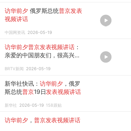
访华前夕
俄罗斯总统
普京发表
视频讲话
中国网资讯
2026-05-19
访华前夕普京发表视频讲话
：
亲爱的中国朋友们，很高兴再
次访问北京！
BRTV新闻
2026-05-19
新华社快讯：
访华前夕
，俄罗
斯总统
普京
19日
发表视频讲话
新华社
2026-05-19
158
跟贴
访华前夕
，
普京发表视频讲话