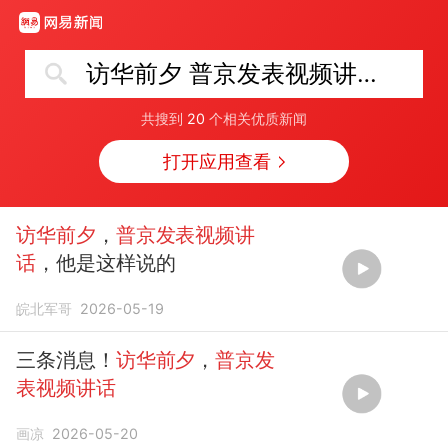
访华前夕 普京发表视频讲话
共搜到
20
个相关优质新闻
打开应用查看
访华前夕
，
普京发表视频讲
话
，他是这样说的
皖北军哥
2026-05-19
三条消息！
访华前夕
，
普京发
表视频讲话
画凉
2026-05-20