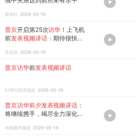
俄中关系达到前所未有水平
新华社
2026-05-19
普京
开启第25次
访华
！上飞机
前
发表视频讲话
：期待很快在
北京见面
北岳说
2026-05-19
普京访华
前
发表视频讲话
21世纪经济报道
2026-05-19
普京访华前夕发表视频讲话
：
将继续携手，竭尽全力深化俄
中伙伴关系与睦邻友好
河南都市频道
2026-05-19