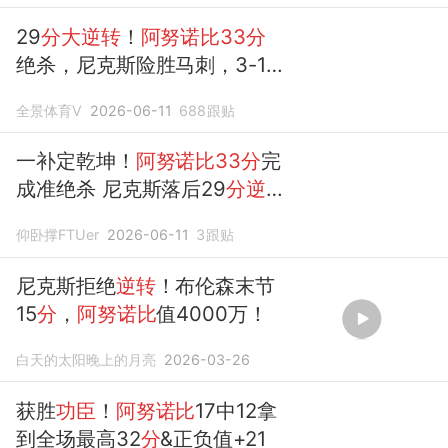
29
分大逆转
！
阿努诺比33分
绝杀，尼克斯险胜马刺，3-1
夺冠军点
全景体育V
2026-06-11
688
跟贴
一补定乾坤！
阿努诺比33分
完
成准绝杀 尼克斯落后29
分逆
转
马刺
仰卧撑FTUer
2026-06-11
3
跟贴
尼克斯拒绝
逆转
！布伦森末节
15
分
，
阿努诺比
值4000万！
白天的太阳晚上的月亮
2026-03-26
获胜
功臣
！
阿努诺比
17中12拿
到全场最高32
分
&正负值+21