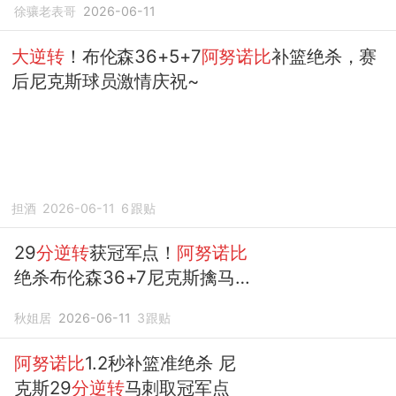
徐骧老表哥
2026-06-11
大逆转
！布伦森36+5+7
阿努诺比
补篮绝杀，赛
后尼克斯球员激情庆祝~
担酒
2026-06-11
6
跟贴
29
分逆转
获冠军点！
阿努诺比
绝杀布伦森36+7尼克斯擒马
刺总
分
3-1
秋姐居
2026-06-11
3
跟贴
阿努诺比
1.2秒补篮准绝杀 尼
克斯29
分逆转
马刺取冠军点