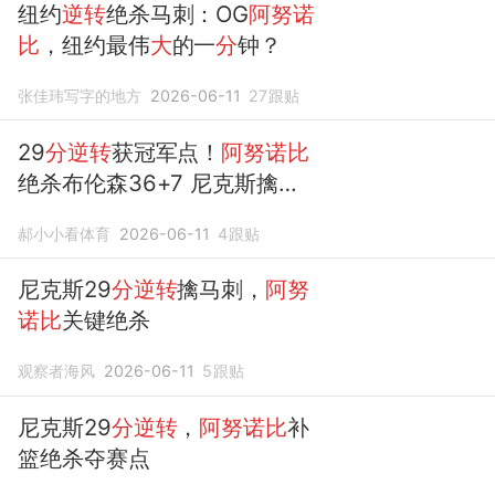
纽约
逆转
绝杀马刺：OG
阿努诺
比
，纽约最伟
大
的一
分
钟？
张佳玮写字的地方
2026-06-11
27
跟贴
29
分逆转
获冠军点！
阿努诺比
绝杀布伦森36+7 尼克斯擒马
刺总
分
3-1
郝小小看体育
2026-06-11
4
跟贴
尼克斯29
分逆转
擒马刺，
阿努
诺比
关键绝杀
观察者海风
2026-06-11
5
跟贴
尼克斯29
分逆转
，
阿努诺比
补
篮绝杀夺赛点