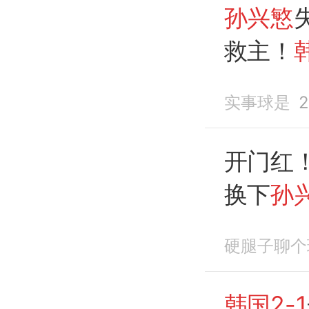
孙兴慜
救主！
阵墨西
实事球是
2
开门红
换下
孙
逆转捷
硬腿子聊个
韩国2-1