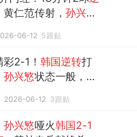
！黄仁范传射，
孙兴慜
正
026-06-12
5
跟贴
彩2-1！
韩国逆转
打
，
孙兴慜
状态一般，吴
门
s
2026-06-12
3
跟贴
：
孙兴慜
哑火
韩国2-1