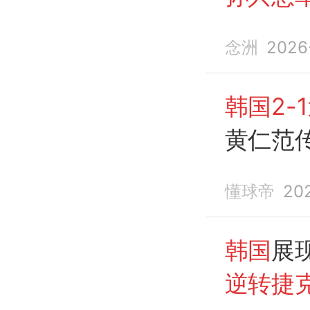
贤揆绝
念洲
2026
韩国2-
黄仁范
刀
懂球帝
20
韩国
展
逆转捷