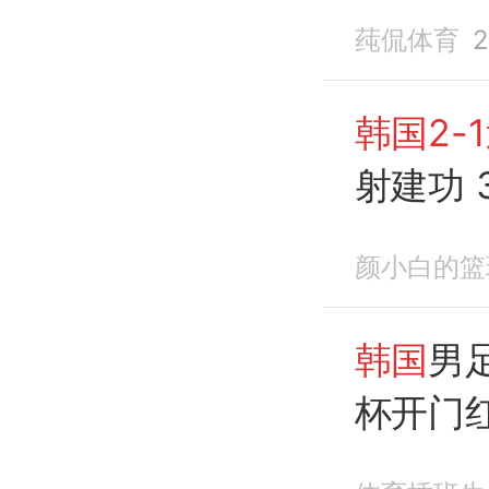
单刀
莼侃体育
2
韩国2-
射建功 
前下场
颜小白的篮
韩国
男
杯开门
慜
失
单