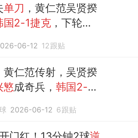
失
单刀
，黄仁范吴贤揆
韩国2-1捷克
，下轮对
哥
026-06-12
12
跟贴
！黄仁范传射，吴贤揆
兴慜
成奇兵，
韩国2-1
克
球
2026-06-12
6
跟贴
开门红！13分钟2球
逆