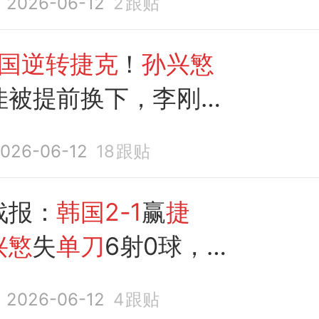
2026-06-12
2
跟贴
国逆转捷克
！
孙兴慜
佳被提前换下，李刚仁
026-06-12
18
跟贴
战报：
韩国2-1
赢
捷
兴慜
失
单刀
6射0球，中
亮相
2026-06-12
4
跟贴