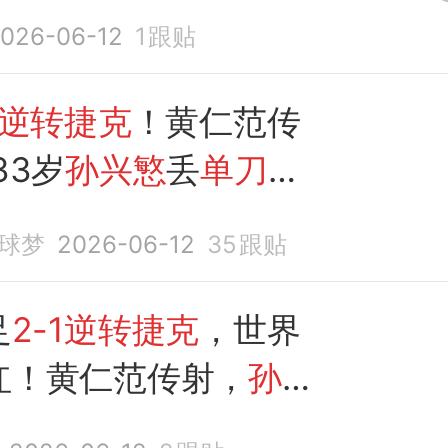
026-06-12
1
跟贴
1逆转捷克
！黄仁范传
33岁
孙兴慜
丢
单刀
提
奇效
球梦
2026-06-12
35
跟贴
足
2-1逆转捷克
，世界
红！黄仁范传射，
孙兴
刀