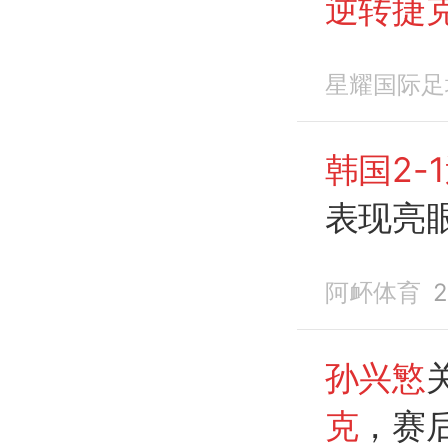
逆转捷
星耀国际足
韩国2-
表现亮
阿衃体育
2
孙兴慜
克
，赛