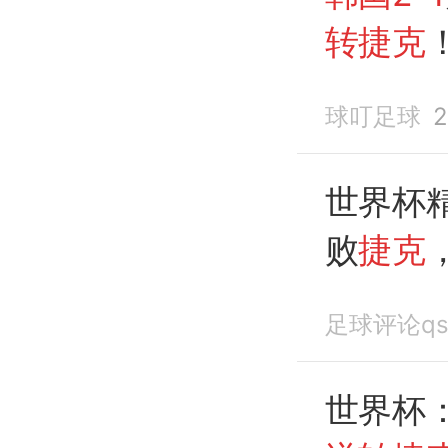
转捷克
6射仅1
球叮足球
2
世界杯精
败
捷克
贤揆破
足球评论q
世界杯