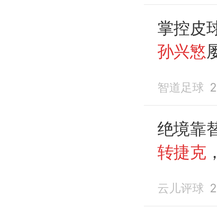
掌控皮
孙兴慜
主
智道足球
2
绝境靠
转捷克
成背景
云儿评球
2