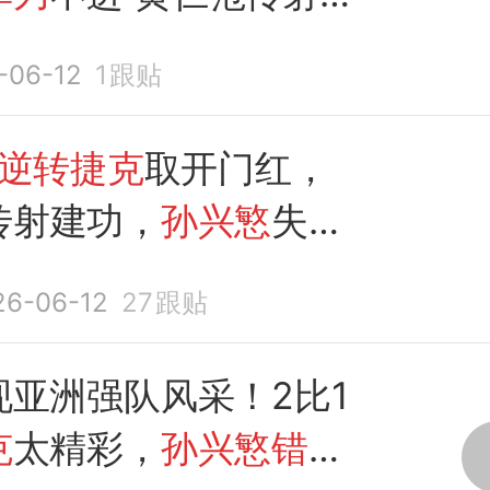
杀
-06-12
1
跟贴
1逆转捷克
取开门红，
传射建功，
孙兴慜
失
单
26-06-12
27
跟贴
现亚洲强队风采！2比1
克
太精彩，
孙兴慜错失