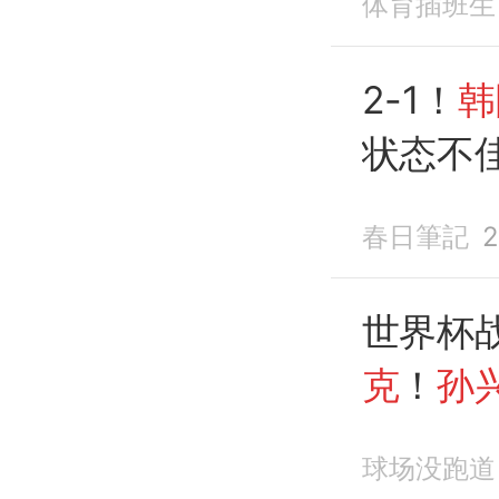
体育插班生
2-1！
韩
状态不
封神
春日筆記
2
世界杯
克
！
孙
超外援
球场没跑道