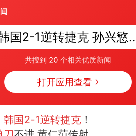
韩国2-1逆转捷克 孙兴
共搜到
20
个相关优质新闻
打开应用查看
：
韩国2-1逆转捷克
！
单刀
不进 黄仁范传射吴