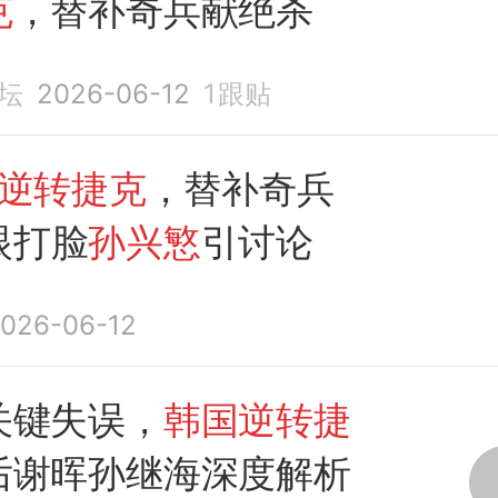
克
，替补奇兵献绝杀
坛
2026-06-12
1
跟贴
1逆转捷克
，替补奇兵
眼打脸
孙兴慜
引讨论
026-06-12
关键失误，
韩国逆转捷
后谢晖孙继海深度解析