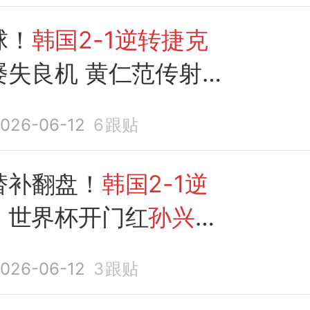
球！
韩国2-1逆转捷克
屡失良机 黄仁范传射救
026-06-12
6
跟贴
替补翻盘！
韩国2-1逆
，世界杯开门红
孙兴慜
板
026-06-12
3
跟贴