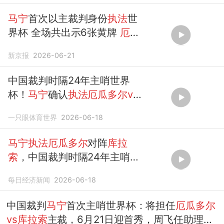
马宁
首次以主裁判身份
执法
世
界杯 全场共出示6张黄牌
厄瓜
多尔
0比0战平
库拉索
新京报
2026-06-21
中国裁判时隔24年主哨世界
杯！
马宁
确认
执法厄瓜多尔vs
库拉索
一只眼体育世界
2026-06-18
马宁执法厄瓜多尔
对阵
库拉
索
，中国裁判时隔24年主哨世
界杯！只要中国足球有希望
每日经济新闻
2026-06-18
中国裁判
马宁
首次主哨世界杯：将担任
厄瓜多尔
vs库拉索
主裁，6月21日迎首秀，周飞任助理裁