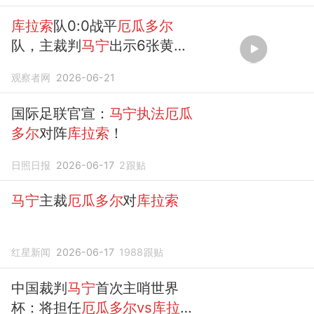
库拉索
队0:0战平
厄瓜多尔
队，主裁判
马宁
出示6张黄
牌，本场比赛有三名中国裁判
观察者网
2026-06-21
同场
执法
，创造中国足球历...
国际足联官宣：
马宁执法厄瓜
多尔
对阵
库拉索
！
日照日报
2026-06-17
2
跟贴
马宁
主裁
厄瓜多尔
对
库拉索
红星新闻
2026-06-17
1988
跟贴
中国裁判
马宁
首次主哨世界
杯：将担任
厄瓜多尔vs库拉索