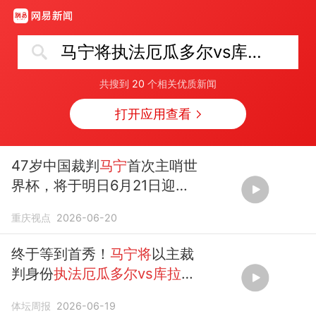
马宁将执法厄瓜多尔vs库拉索
共搜到
20
个相关优质新闻
打开应用查看
47岁中国裁判
马宁
首次主哨世
界杯，将于明日6月21日迎来
首秀，
执法厄瓜多尔VS库拉索
重庆视点
2026-06-20
终于等到首秀！
马宁将
以主裁
判身份
执法厄瓜多尔vs库拉索
比赛
体坛周报
2026-06-19