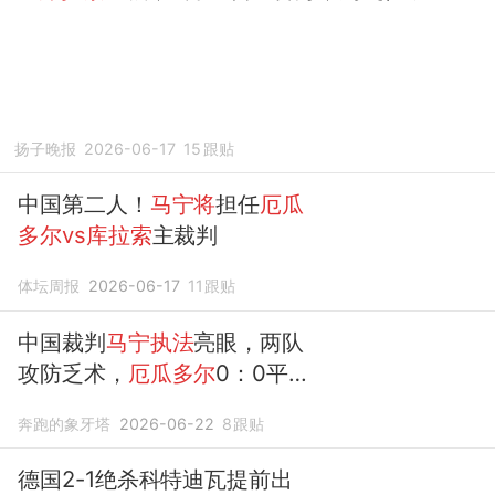
判~
扬子晚报
2026-06-17
15
跟贴
中国第二人！
马宁将
担任
厄瓜
多尔vs库拉索
主裁判
体坛周报
2026-06-17
11
跟贴
中国裁判
马宁执法
亮眼，两队
攻防乏术，
厄瓜多尔
0：0平
库
拉索
。
奔跑的象牙塔
2026-06-22
8
跟贴
德国2-1绝杀科特迪瓦提前出