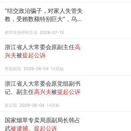
“结交政治骗子，对家人失管失
教，受贿数额特别巨大”，乌兰
被逮捕、提起公诉
都市快报橙柿互动
2026-07-15
浙江省人大常委会原副主任
高
兴夫
被
提起公诉
界面新闻
2026-06-04
10
跟贴
浙江省人大常委会原党组副书
记、副主任
高兴夫
被
提起公诉
新京报
2026-06-04
14
跟贴
国家烟草专卖局原副局长韩占
武
被逮捕、提起公诉