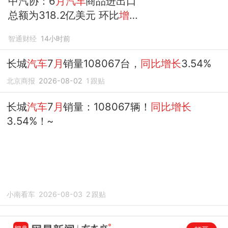
中汽协：6
月汽车
商品进出口
总额为318.2亿美元 环比
增长
8%
同比增长
35.
5
%
智通财经
14小时前
长城
汽车
7
月
销量108067台，
同比增长
3.54%
北京商报
2026-08-02
1
跟贴
长城
汽车
7
月
销量：108067辆！
同比增长
3.54%！~
小南看车
2026-08-03
2
跟贴