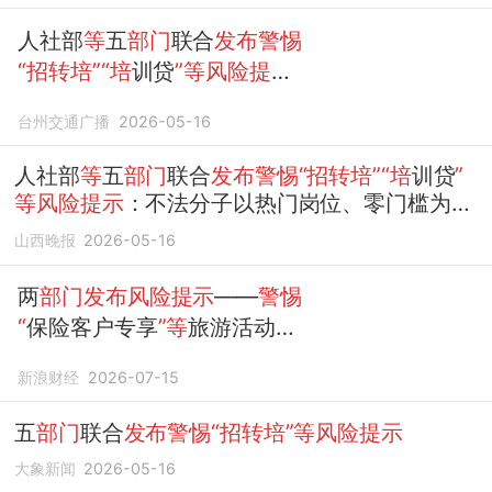
人社部
等
五
部门
联合
发布警惕
“招转培”“培
训贷
”等风险提
示
，典型套路曝光：以“高薪工
台州交通广播
2026-05-16
作
”等
作饵，面试中制造焦虑诱
导办理贷款
人社部
等
五
部门
联合
发布警惕“招转培”“培
训贷
”
等风险提示
：不法分子以热门岗位、零门槛为诱
饵，面试中贬低能力，诱导求职者贷款
培
训
山西晚报
2026-05-16
两
部门发布风险提示
——
警惕
“
保险客户专享
”等
旅游活动骗
局
新浪财经
2026-07-15
五
部门
联合
发布警惕“招转培”等风险提示
大象新闻
2026-05-16