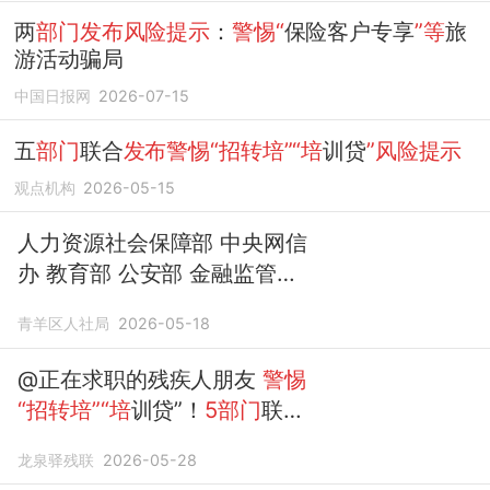
两
部门发布风险提示
：
警惕“
保险客户专享
”等
旅
游活动骗局
中国日报网
2026-07-15
五
部门
联合
发布警惕“招转培”“培
训贷
”风险提示
观点机构
2026-05-15
人力资源社会保障部 中央网信
办 教育部 公安部 金融监管总
局联合
发布警惕“招转培”“培
训
青羊区人社局
2026-05-18
贷
”等风险提示
@正在求职的残疾人朋友
警惕
“招转培”“培
训贷”！
5部门
联合
发布风险提示
龙泉驿残联
2026-05-28