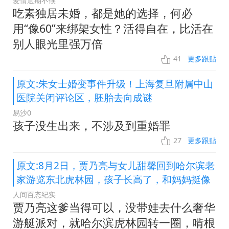
爱情逾期不候
吃素独居未婚，都是她的选择，何必
用“像60”来绑架女性？活得自在，比活在
别人眼光里强万倍
41
更多跟贴
原文:朱女士婚变事件升级！上海复旦附属中山
医院关闭评论区，胚胎去向成谜
易沙0
孩子没生出来，不涉及到重婚罪
27
更多跟贴
原文:8月2日，贾乃亮与女儿甜馨回到哈尔滨老
家游览东北虎林园，孩子长高了，和妈妈挺像
人间百态纪实
贾乃亮这爹当得可以，没带娃去什么奢华
游艇派对，就哈尔滨虎林园转一圈，啃根