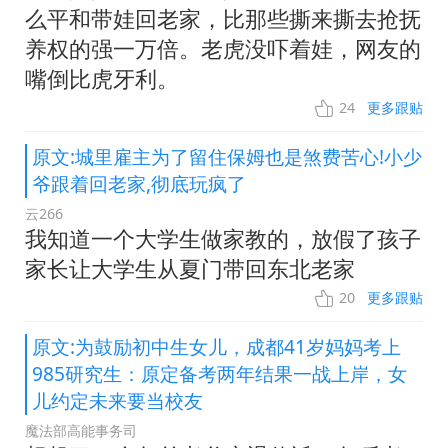
么平和带娃回老家，比那些撕来撕去抢抚
养权的强一万倍。老虎没吓着娃，网友的
嘴倒比虎牙利。
24
更多跟贴
原文:城里雇主为了留住保姆也是煞费苦心!小少
爷跟着回老家,彻底玩疯了
云266
我知道一个大学生做家教的，放假了孩子
家长让大学生从夏门带回东北老家
20
更多跟贴
原文:为鼓励初中生女儿，成都41岁妈妈考上
985研究生：原定备考两年结果一战上岸，女
儿约定未来要当校友
魔法部高能事务司