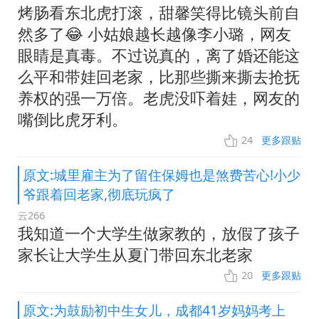
烤肠看东北虎打滚，甜馨笑得比镜头前自
然多了😂 小姑娘越长越像李小璐，网友
眼睛是真毒。不过说真的，离了婚还能这
么平和带娃回老家，比那些撕来撕去抢抚
养权的强一万倍。老虎没吓着娃，网友的
嘴倒比虎牙利。
24
更多跟贴
原文:城里雇主为了留住保姆也是煞费苦心!小少
爷跟着回老家,彻底玩疯了
云266
我知道一个大学生做家教的，放假了孩子
家长让大学生从夏门带回东北老家
20
更多跟贴
原文:为鼓励初中生女儿，成都41岁妈妈考上