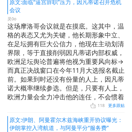
原文:面临“逼宫辞职”压力，因凡蒂诺召开危机
会议
灵0o
这场摩洛哥会议就是在摸底。这其中，温
格的表态又尤为关键，他长期形象中立、
在足坛拥有巨大公信力，他现在主动划清
界限，等于直接削弱因凡蒂诺内部权威，
欧洲足坛舆论普遍将他视为重要风向标→
而真正决战窗口在今年11月大选报名截止
前。如果到时还没有份量的人上，因凡蒂
诺大概率继续参选。但是，只要有人上，
欧洲力量会全力冲击他的连任，不会惯着
118
更多跟贴
原文:伊朗、阿曼霍尔木兹海峡重开协议曝光：
伊朗掌控入湾航道，与阿曼平分“服务费”