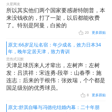
火星网友
所以其实他们两个国家要感谢特朗普，本
来没钱收的，打了一架，以后都能收费
了。特别是阿曼，白捡的
20
更多跟贴
原文:66岁足坛名宿：年少成名，效力日本34
年，晚年定居天津，致力青训
悲伤式沉默
天津足球历来人才辈出，左树声：左树
发：吕洪祥：宋连勇-段举：山春季：施
连志：后来的于根伟：张效瑞，个个都是
国足级别的优秀球员。
8
更多跟贴
原文:舒淇自曝与冯德伦结婚内幕：二十年朋