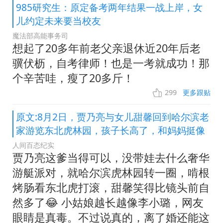
985研究生：原定备考两年结果一战上岸，女
儿约定未来要当校友
魔法部高能事务司
想起了20多年前老父亲退休近20年后老
骥伏枥，自考律师！也是一考就成功！那
个辛苦哇，瘦了20多斤！
299
更多跟贴
原文:8月2日，贾乃亮与女儿甜馨回到哈尔滨老
家游览东北虎林园，孩子长高了，和妈妈挺像
人间百态纪实
贾乃亮这爹当得可以，没带娃去什么奢华
游艇派对，就哈尔滨虎林园转一圈，啃根
烤肠看东北虎打滚，甜馨笑得比镜头前自
然多了😂 小姑娘越长越像李小璐，网友
眼睛是真毒。不过说真的，离了婚还能这