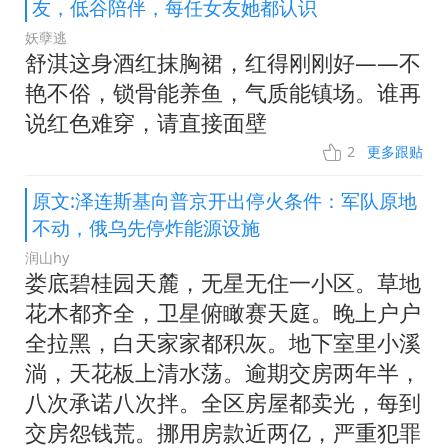
友，低谷陪伴，每任女友她都认识
妖孽逃
舒淇这身酒红抹胸裙，红得刚刚好——不
艳不俗，锁骨能养鱼，气质能镇场。谁再
说红色难穿，请直接面壁
2
更多跟贴
原文:泽连斯基向普京开出停火条件：军队原地
不动，俄乌先停炸能源设施
润山hy
娄底碧桂园天麓，无星无住一小区。草地
花木都齐全，卫星俯瞰赛天庭。晚上户户
全拉黑，白天家家都积灰。地下室里小溪
淌，天花板上清水荡。逾期交房两年半，
八次承诺八次拌。全区房屋都卖光，每到
交房怨钱荒。挪用房款近两亿，严重犯罪