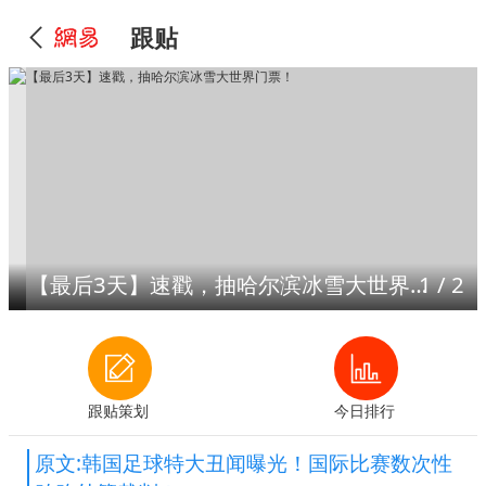
跟贴
【最后3天】速戳，抽哈尔滨冰雪大世界门票！
1
/
2
跟贴策划
今日排行
原文:韩国足球特大丑闻曝光！国际比赛数次性