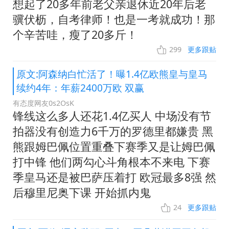
想起了20多年前老父亲退休近20年后老
骥伏枥，自考律师！也是一考就成功！那
个辛苦哇，瘦了20多斤！
299
更多跟贴
原文:阿森纳白忙活了！曝1.4亿欧熊皇与皇马
续约4年：年薪2400万欧 双赢
有态度网友0s2OsK
锋线这么多人还花1.4亿买人 中场没有节
拍器没有创造力6千万的罗德里都嫌贵 黑
熊跟姆巴佩位置重叠下赛季又是让姆巴佩
打中锋 他们两勾心斗角根本不来电 下赛
季皇马还是被巴萨压着打 欧冠最多8强 然
后穆里尼奥下课 开始抓内鬼
24
更多跟贴