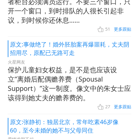
者柜台必须满员运行。不要三个窗口，只
开一个窗口，到时排队的人很长引起非
议，到时候你还休息……
51
更多跟贴
原文:事做绝了！婚外胚胎案再爆噩耗，丈夫阴
招用尽，原配已无路可走
火星网友
保护儿童妇女权益，是不是也应该设
立“离婚后配偶赡养费（Spousal
Support）”这一制度。像文中的朱女士应
该得到她丈夫的赡养费的。
27
更多跟贴
原文:张静初：独居北京，常年吃素46岁像
60，至今未婚的她不与父母同住