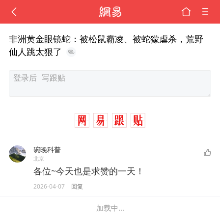
非洲黄金眼镜蛇：被松鼠霸凌、被蛇獴虐杀，荒野
仙人跳太狠了
碗晚科普
北京
各位~今天也是求赞的一天！
2026-04-07
回复
加载中...