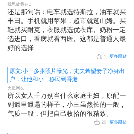
我思故我在D
还是那句话：电车就选特斯拉，油车就买
丰田。手机就用苹果，超市就逛山姆。买
鞋就买耐克，衣服就选优衣库。奶粉一定
选进口，看病就看西医。这都是普通人最
好的选择
1
更多跟贴
原文:小三多张照片曝光，丈夫希望妻子净身出
户，让他和小三移民到香港
火星网友
所以女人千万别当什么家庭主妇，原配一
副邋里邋遢的样子，小三虽然长的一般，
气质一般，但把自己收拾的很精致。
20
更多跟贴