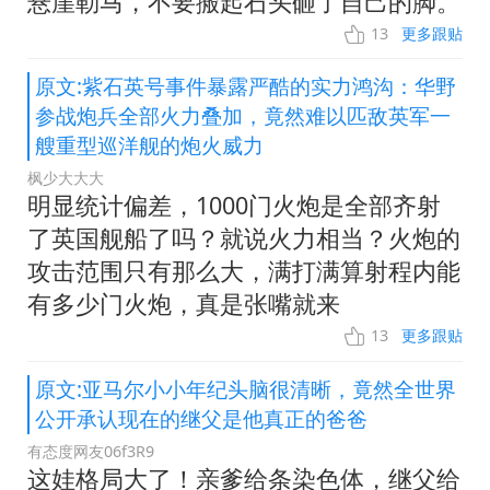
悬崖勒马，不要搬起石头砸了自己的脚。
13
更多跟贴
原文:紫石英号事件暴露严酷的实力鸿沟：华野
参战炮兵全部火力叠加，竟然难以匹敌英军一
艘重型巡洋舰的炮火威力
枫少大大大
明显统计偏差，1000门火炮是全部齐射
了英国舰船了吗？就说火力相当？火炮的
攻击范围只有那么大，满打满算射程内能
有多少门火炮，真是张嘴就来
13
更多跟贴
原文:亚马尔小小年纪头脑很清晰，竟然全世界
公开承认现在的继父是他真正的爸爸
有态度网友06f3R9
这娃格局大了！亲爹给条染色体，继父给