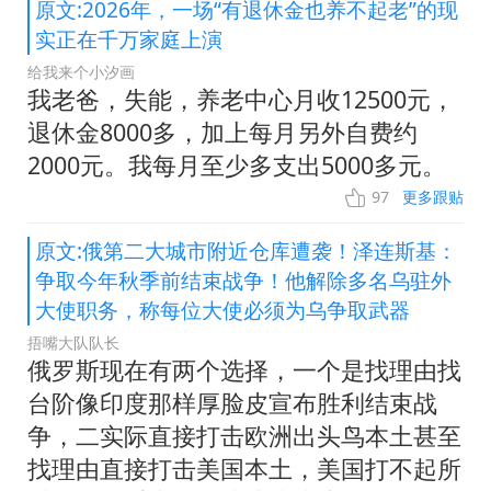
原文:2026年，一场“有退休金也养不起老”的现
实正在千万家庭上演
给我来个小汐画
我老爸，失能，养老中心月收12500元，
退休金8000多，加上每月另外自费约
2000元。我每月至少多支出5000多元。
97
更多跟贴
原文:俄第二大城市附近仓库遭袭！泽连斯基：
争取今年秋季前结束战争！他解除多名乌驻外
大使职务，称每位大使必须为乌争取武器
捂嘴大队队长
俄罗斯现在有两个选择，一个是找理由找
台阶像印度那样厚脸皮宣布胜利结束战
争，二实际直接打击欧洲出头鸟本土甚至
找理由直接打击美国本土，美国打不起所