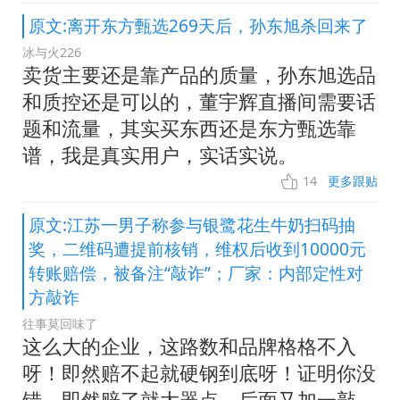
原文:离开东方甄选269天后，孙东旭杀回来了
冰与火226
卖货主要还是靠产品的质量，孙东旭选品
和质控还是可以的，董宇辉直播间需要话
题和流量，其实买东西还是东方甄选靠
谱，我是真实用户，实话实说。
14
更多跟贴
原文:江苏一男子称参与银鹭花生牛奶扫码抽
奖，二维码遭提前核销，维权后收到10000元
转账赔偿，被备注“敲诈”；厂家：内部定性对
方敲诈
往事莫回味了
这么大的企业，这路数和品牌格格不入
呀！即然赔不起就硬钢到底呀！证明你没
错，即然赔了就大器点，后面又加一敲