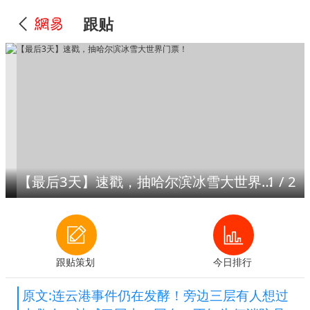
跟贴
【最后3天】速戳，抽哈尔滨冰雪大世界门票！
1
/
2
跟贴策划
今日排行
原文:连云港事件仍在发酵！旁边三层有人想过