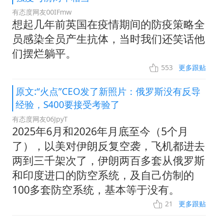
有态度网友00IFmw
想起几年前英国在疫情期间的防疫策略全
员感染全员产生抗体，当时我们还笑话他
们摆烂躺平。
553
更多跟贴
原文:“火点”CEO发了新照片：俄罗斯没有反导
经验，S400要接受考验了
有态度网友06JpyT
2025年6月和2026年月底至今（5个月
了），以美对伊朗反复空袭，飞机都进去
两到三千架次了，伊朗两百多套从俄罗斯
和印度进口的防空系统，及自己仿制的
100多套防空系统，基本等于没有。
21
更多跟贴