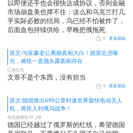
以即便还手也会很快达成协议，否则金融
市场崩盘美也撑不住；这么和乌克兰打几
乎实际必败的结局，乌已经不怕被炸了，
后面血包持续供给，早晚把俄拖死
0
更多跟贴
原文:与富豪老公离婚真相大白！姚笛近况曝
光，难怪一直抛头露面刷存在
江南红光
文章不是个东西，没有担当
9
更多跟贴
原文:德国推出699公里时速世界最快电动无人
机，将投入到俄乌战争！
有态度网友18-_FB
德国已经越过了俄罗斯的红线，希望德国