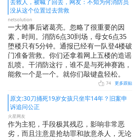
去救人，被喊了回去，网友：不知为何消防员
没从这个位置过去营救
netsolution
一大堆事后诸葛亮。忽略了很重要的因
素，时间。消防6点30到场，母女6点35
堕楼只有5分钟。通报已经有一队登4楼破
门准备营救。你们还拿着网上五楼的造谣
乱喷。干消防这行，谁不是与死神赛跑，
能救一个是一个。就你们敲键盘轻松。
74
更多跟贴
原文:30刀捅死19岁女孩只坐牢14年？旧案申
诉追问公正
火星网友
作为主犯，手段极其残忍，影响非常恶
劣，而且注意是抢劫罪和故意杀人，无论