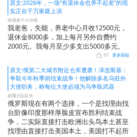
原文:2026年，一场“有退休金也养不起老”的现
实正在千万家庭上演
给我来个小汐画
我老爸，失能，养老中心月收12500元，
退休金8000多，加上每月另外自费约
2000元。我每月至少多支出5000多元。
97
更多跟贴
原文:俄第二大城市附近仓库遭袭！泽连斯基：
争取今年秋季前结束战争！他解除多名乌驻外
大使职务，称每位大使必须为乌争取武器
捂嘴大队队长
俄罗斯现在有两个选择，一个是找理由找
台阶像印度那样厚脸皮宣布胜利结束战
争，二实际直接打击欧洲出头鸟本土甚至
找理由直接打击美国本土，美国打不起所