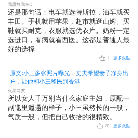
我思故我在D
还是那句话：电车就选特斯拉，油车就买
丰田。手机就用苹果，超市就逛山姆。买
鞋就买耐克，衣服就选优衣库。奶粉一定
选进口，看病就看西医。这都是普通人最
好的选择
1
更多跟贴
原文:小三多张照片曝光，丈夫希望妻子净身出
户，让他和小三移民到香港
火星网友
所以女人千万别当什么家庭主妇，原配一
副邋里邋遢的样子，小三虽然长的一般，
气质一般，但把自己收拾的很精致。
20
更多跟贴