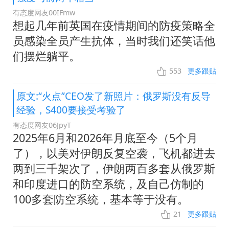
有态度网友00IFmw
想起几年前英国在疫情期间的防疫策略全
员感染全员产生抗体，当时我们还笑话他
们摆烂躺平。
553
更多跟贴
原文:“火点”CEO发了新照片：俄罗斯没有反导
经验，S400要接受考验了
有态度网友06JpyT
2025年6月和2026年月底至今（5个月
了），以美对伊朗反复空袭，飞机都进去
两到三千架次了，伊朗两百多套从俄罗斯
和印度进口的防空系统，及自己仿制的
100多套防空系统，基本等于没有。
21
更多跟贴