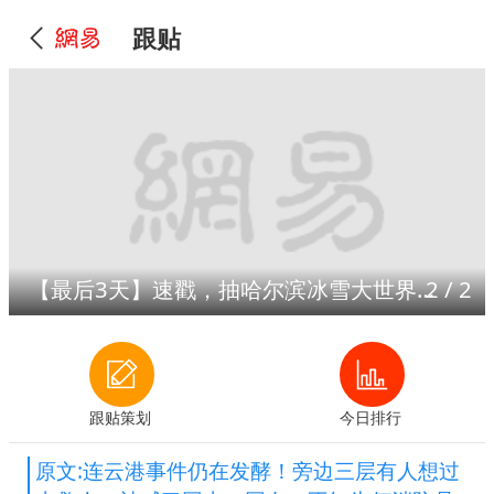
跟贴
【最后3天】速戳，抽哈尔滨冰雪大世界门票！
2
/
2
跟贴策划
今日排行
原文:连云港事件仍在发酵！旁边三层有人想过