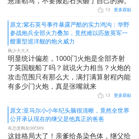
悬崖勒马，不要搬起石头砸了自己的脚。
13
更多跟贴
原文:紫石英号事件暴露严酷的实力鸿沟：华野
参战炮兵全部火力叠加，竟然难以匹敌英军一
艘重型巡洋舰的炮火威力
枫少大大大
明显统计偏差，1000门火炮是全部齐射
了英国舰船了吗？就说火力相当？火炮的
攻击范围只有那么大，满打满算射程内能
有多少门火炮，真是张嘴就来
13
更多跟贴
原文:亚马尔小小年纪头脑很清晰，竟然全世界
公开承认现在的继父是他真正的爸爸
有态度网友06f3R9
这娃格局大了！亲爹给条染色体，继父给