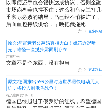
以即便还手也会很快达成协议，否则金融
市场崩盘美也撑不住；这么和乌克兰打几
乎实际必败的结局，乌已经不怕被炸了，
后面血包持续供给，早晚把俄拖死
0
更多跟贴
原文:与富豪老公离婚真相大白！姚笛近况曝
光，难怪一直抛头露面刷存在
江南红光
文章不是个东西，没有担当
9
更多跟贴
原文:德国推出699公里时速世界最快电动无人
机，将投入到俄乌战争！
有态度网友18-_FB
德国已经越过了俄罗斯的红线，希望德国