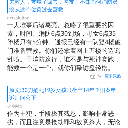
去救人，被喊了回去，网友：不知为何消防员
没从这个位置过去营救
netsolution
一大堆事后诸葛亮。忽略了很重要的因
素，时间。消防6点30到场，母女6点35
堕楼只有5分钟。通报已经有一队登4楼破
门准备营救。你们还拿着网上五楼的造谣
乱喷。干消防这行，谁不是与死神赛跑，
能救一个是一个。就你们敲键盘轻松。
74
更多跟贴
原文:30刀捅死19岁女孩只坐牢14年？旧案申
诉追问公正
火星网友
作为主犯，手段极其残忍，影响非常恶
劣，而且注意是抢劫罪和故意杀人，无论