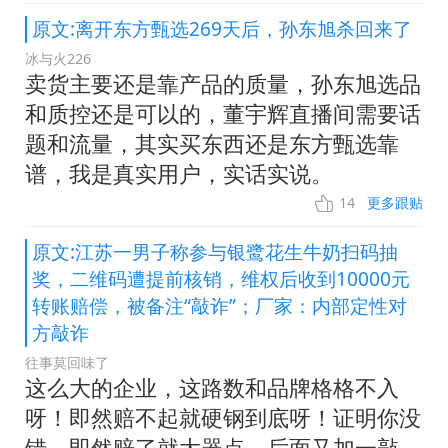
原文:离开东方甄选269天后，孙东旭杀回来了
冰与火226
卖货主要还是靠产品的质量，孙东旭选品
和质控还是可以的，董宇辉直播间需要话
题和流量，其实买东西还是东方甄选靠
谱，我是真实用户，实话实说。
14
更多跟贴
原文:江苏一男子称参与银鹭花生牛奶扫码抽
奖，二维码遭提前核销，维权后收到10000元
转账赔偿，被备注“敲诈”；厂家：内部定性对
方敲诈
往事莫回味了
这么大的企业，这路数和品牌格格不入
呀！即然赔不起就硬钢到底呀！证明你没
错，即然赔了就大器点，后面又加一敲