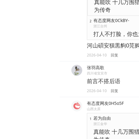
真能吹 十几万围
为传奇
有态度网友0CkBY-
2
浙江台州
打人不打脸，你也
河山碩安狈黒豿0芫购
2026-04-10
回复
张羽高歌
四川省宜宾市
前言不搭后语
2026-04-10
回复
有态度网友0H5o5F
山西太原
若为自由
1
浙江金华
真能吹 十几万围