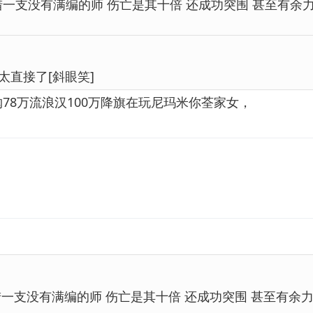
猎一支没有满编的师 伤亡是其十倍 还成功突围 甚至有余
太直接了[斜眼笑]
78万流浪汉100万降旗在玩尼玛米你荃家女，
猎一支没有满编的师 伤亡是其十倍 还成功突围 甚至有余