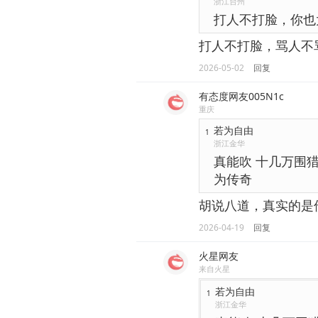
浙江台州
打人不打脸，你也
打人不打脸，骂人不
2026-05-02
回复
有态度网友005N1c
重庆
若为自由
1
浙江金华
真能吹 十几万围
为传奇
胡说八道，真实的是伤
2026-04-19
回复
火星网友
来自火星
若为自由
1
浙江金华