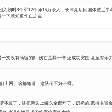
团入朝时3个军12个师15万余人，长津湖后回国体整近半
加减一下就知道伤亡之巨
猎一支没有满编的师 伤亡是其十倍 还成功突围 甚至有余
们上网。啥都知道，这队伍不好带呀。
捞坏透了，还把海边上罐头全部炸了，奶奶的,饿得眼冒