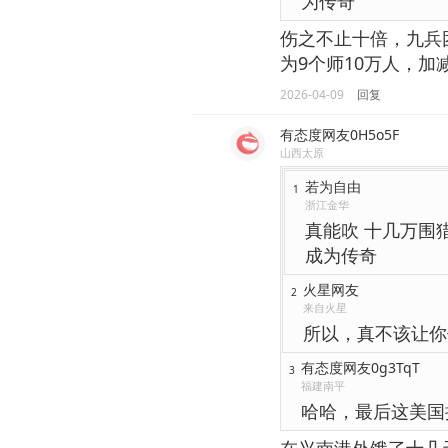
为传奇
伤之不止十倍，九兵
为9个师10万人，
2026-04-09
回复
有态度网友0H5o5F
山西太原
若为自由
1
浙江金华
真能吹 十几万围
成为传奇
火星网友
2
来自火星
所以，真不该让你
有态度网友0g3TqT
3
福建南平
哈哈，最后这美国