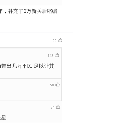
年，补充了6万新兵后缩编
22
143
力带出几万平民 足以让其
58
34
金星