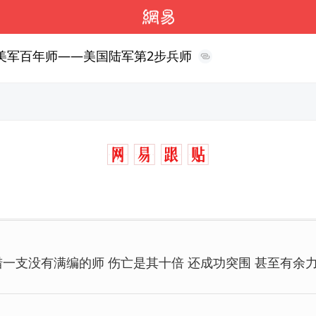
的美军百年师——美国陆军第2步兵师
猎一支没有满编的师 伤亡是其十倍 还成功突围 甚至有余