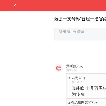
这是一支号称“首屈一指”
黄斯拉夫人
湖南株洲
若为自由
1
浙江金华
真能吹 十几万围
为传奇
有态度网友0CkBY-
2