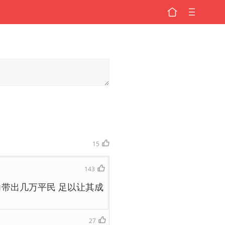
15
143
力带出几万平民 足以让其成
27