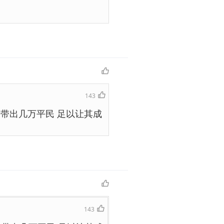
143
力带出几万平民 足以让其成
。
143