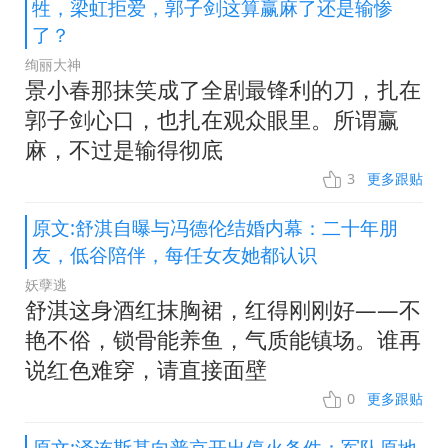
牲，梁虹拒爱，郭子剑这算赢麻了还是输惨
了？
绚丽大神
景小春那抹笑成了全剧最锋利的刀，扎在
郭子剑心口，也扎在观众眼里。所谓赢
麻，不过是输得彻底
3
更多跟贴
原文:舒淇自曝与冯德伦结婚内幕：二十年朋
友，低谷陪伴，每任女友她都认识
妖孽逃
舒淇这身酒红抹胸裙，红得刚刚好——不
艳不俗，锁骨能养鱼，气质能镇场。谁再
说红色难穿，请直接面壁
0
更多跟贴
原文:泽连斯基向普京开出停火条件：军队原地