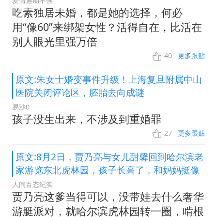
爱情逾期不候
吃素独居未婚，都是她的选择，何必
用“像60”来绑架女性？活得自在，比活在
别人眼光里强万倍
40
更多跟贴
原文:朱女士婚变事件升级！上海复旦附属中山
医院关闭评论区，胚胎去向成谜
易沙0
孩子没生出来，不涉及到重婚罪
27
更多跟贴
原文:8月2日，贾乃亮与女儿甜馨回到哈尔滨老
家游览东北虎林园，孩子长高了，和妈妈挺像
人间百态纪实
贾乃亮这爹当得可以，没带娃去什么奢华
游艇派对，就哈尔滨虎林园转一圈，啃根