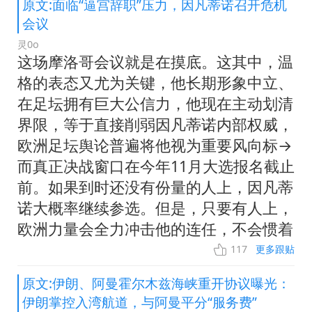
原文:面临“逼宫辞职”压力，因凡蒂诺召开危机
会议
灵0o
这场摩洛哥会议就是在摸底。这其中，温
格的表态又尤为关键，他长期形象中立、
在足坛拥有巨大公信力，他现在主动划清
界限，等于直接削弱因凡蒂诺内部权威，
欧洲足坛舆论普遍将他视为重要风向标→
而真正决战窗口在今年11月大选报名截止
前。如果到时还没有份量的人上，因凡蒂
诺大概率继续参选。但是，只要有人上，
欧洲力量会全力冲击他的连任，不会惯着
117
更多跟贴
原文:伊朗、阿曼霍尔木兹海峡重开协议曝光：
伊朗掌控入湾航道，与阿曼平分“服务费”