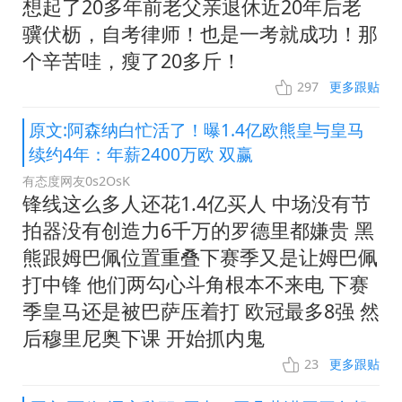
想起了20多年前老父亲退休近20年后老
骥伏枥，自考律师！也是一考就成功！那
个辛苦哇，瘦了20多斤！
297
更多跟贴
原文:阿森纳白忙活了！曝1.4亿欧熊皇与皇马
续约4年：年薪2400万欧 双赢
有态度网友0s2OsK
锋线这么多人还花1.4亿买人 中场没有节
拍器没有创造力6千万的罗德里都嫌贵 黑
熊跟姆巴佩位置重叠下赛季又是让姆巴佩
打中锋 他们两勾心斗角根本不来电 下赛
季皇马还是被巴萨压着打 欧冠最多8强 然
后穆里尼奥下课 开始抓内鬼
23
更多跟贴