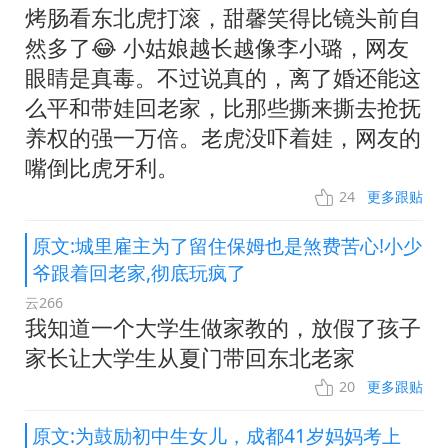
烤肠看东北虎打滚，甜馨笑得比镜头前自
然多了😂 小姑娘越长越像李小璐，网友
眼睛是真毒。不过说真的，离了婚还能这
么平和带娃回老家，比那些撕来撕去抢抚
养权的强一万倍。老虎没吓着娃，网友的
嘴倒比虎牙利。
24
更多跟贴
原文:城里雇主为了留住保姆也是煞费苦心!小少
爷跟着回老家,彻底玩疯了
云266
我知道一个大学生做家教的，放假了孩子
家长让大学生从夏门带回东北老家
20
更多跟贴
原文:为鼓励初中生女儿，成都41岁妈妈考上