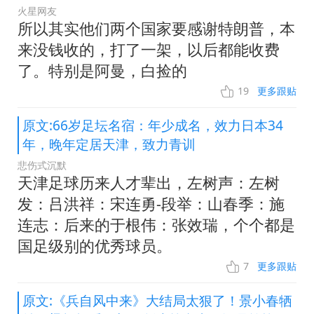
火星网友
所以其实他们两个国家要感谢特朗普，本
来没钱收的，打了一架，以后都能收费
了。特别是阿曼，白捡的
19
更多跟贴
原文:66岁足坛名宿：年少成名，效力日本34
年，晚年定居天津，致力青训
悲伤式沉默
天津足球历来人才辈出，左树声：左树
发：吕洪祥：宋连勇-段举：山春季：施
连志：后来的于根伟：张效瑞，个个都是
国足级别的优秀球员。
7
更多跟贴
原文:《兵自风中来》大结局太狠了！景小春牺