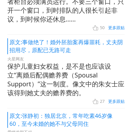
者柜台必须满员运行。不要三个窗口，只
开一个窗口，到时排队的人很长引起非
议，到时候你还休息……
50
更多跟贴
原文:事做绝了！婚外胚胎案再爆噩耗，丈夫阴
招用尽，原配已无路可走
火星网友
保护儿童妇女权益，是不是也应该设
立“离婚后配偶赡养费（Spousal
Support）”这一制度。像文中的朱女士应
该得到她丈夫的赡养费的。
27
更多跟贴
原文:张静初：独居北京，常年吃素46岁像
60，至今未婚的她不与父母同住