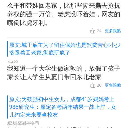
么平和带娃回老家，比那些撕来撕去抢抚
养权的强一万倍。老虎没吓着娃，网友的
嘴倒比虎牙利。
24
更多跟贴
原文:城里雇主为了留住保姆也是煞费苦心!小少
爷跟着回老家,彻底玩疯了
云266
我知道一个大学生做家教的，放假了孩子
家长让大学生从夏门带回东北老家
20
更多跟贴
原文:为鼓励初中生女儿，成都41岁妈妈考上
985研究生：原定备考两年结果一战上岸，女
儿约定未来要当校友
魔法部高能事务司