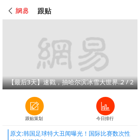
跟贴
【最后3天】速戳，抽哈尔滨冰雪大世界门票！
2
/
2
跟贴策划
今日排行
原文:韩国足球特大丑闻曝光！国际比赛数次性