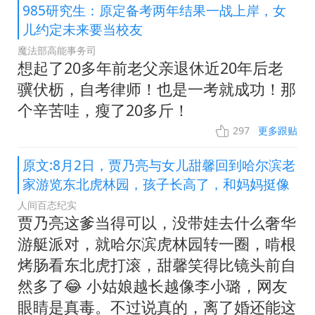
985研究生：原定备考两年结果一战上岸，女
儿约定未来要当校友
魔法部高能事务司
想起了20多年前老父亲退休近20年后老
骥伏枥，自考律师！也是一考就成功！那
个辛苦哇，瘦了20多斤！
297
更多跟贴
原文:8月2日，贾乃亮与女儿甜馨回到哈尔滨老
家游览东北虎林园，孩子长高了，和妈妈挺像
人间百态纪实
贾乃亮这爹当得可以，没带娃去什么奢华
游艇派对，就哈尔滨虎林园转一圈，啃根
烤肠看东北虎打滚，甜馨笑得比镜头前自
然多了😂 小姑娘越长越像李小璐，网友
眼睛是真毒。不过说真的，离了婚还能这