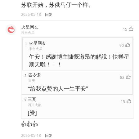
苏联开始，苏俄马仔一个样。
2026-05-18
回复
火星网友
15
来自火星
火星网友
1
90
来自火星
午安！感謝博主慷慨激昂的解說！快樂星
期天哦！！！
四夕君
2
82
重庆
“给我点赞的人一生平安”
三瓦
3
15
四川成都
[赞]
👍👍👍
2026-05-18
回复