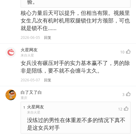
验。
核心力量后天可以提升，但相当有限。视频里
女生几次有机时机用双腿锁住对方颈部，可也
就是锁不住……
2026-06-05
回复
火星网友
10
来自火星
女兵没有碾压对手的实力基本赢不了，男的除
非是陪练，要不就不会缠斗太久。
2026-05-07
回复
白了又了白
3
重庆
火星网友
1
12
来自火星
没练过的男性在体重差不多的情况下真不
是这女兵对手