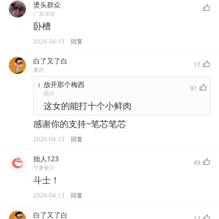
烫头群众
广东深圳
卧槽
2026-04-13
回复
白了又了白
17
重庆
放开那个梅西
1
91
四川
这女的能打十个小鲜肉
感谢你的支持~笔芯笔芯
2026-04-13
回复
拙人123
49
宁夏银川
斗士！
2026-04-13
回复
白了又了白
17