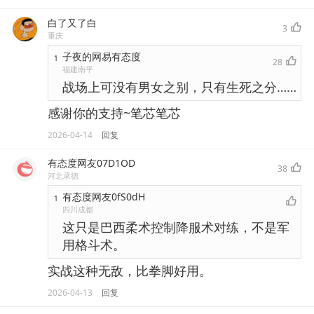
白了又了白
3
重庆
子夜的网易有态度
1
28
福建南平
战场上可没有男女之别，只有生死之分……
感谢你的支持~笔芯笔芯
2026-04-14
回复
有态度网友07D1OD
38
河北承德
有态度网友0fS0dH
1
四川成都
这只是巴西柔术控制降服术对练，不是军
用格斗术。
实战这种无敌，比拳脚好用。
2026-04-13
回复