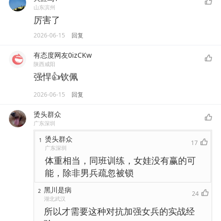
山东滨州
厉害了
2026-06-15
回复
有态度网友0izCKw
陕西咸阳
强悍👍钦佩
2026-06-15
回复
烫头群众
广东深圳
烫头群众
1
17
广东深圳
体重相当，同班训练，女娃没有赢的可
能，除非男兵疏忽被锁
黑川是病
2
24
湖北武汉
所以才需要这种对抗加强女兵的实战经