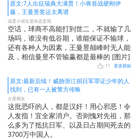
原文:7人出征瑞典大满贯！小将首战硬刚伊
藤，王曼昱签运太离谱
温柔小淑女是你还是我
空话，球商不高能打到世二，不就输了几
场吗，谁没有低谷期，谁能保证不输球，
还有各种人为因素，王曼昱颠峰时无人能
及，相信曼昱不管输赢都是最棒的 [图片]
11
更多跟贴
原文:最新后续！威胁浙江捐日军罪证少年的人
找到，已有一人被警方传唤
火星网友
这批恐吓的人，都是汉奸！用心邪恶！令
人发指！宜全家消户。否则愧对先祖，那
么多为了抵抗日军、以及日占期间死去的
3700万中国人。