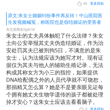
66
更多跟贴
原文:朱女士婚姻纠纷事件再反转！中山医院医
生发视频喊冤，称医院也是假结婚证的受害者
有态度网友0g8rYd
朱女士的丈夫具体触犯了什么法律？朱女
士向公安举报其丈夫伪造结婚证，作为治
安处罚其夫已被刑拘5日，不满意的是朱
女士，认为法规应该为她写才对。现有证
据仅为其夫与他人的辅助生殖记录，无法
构成其称女方为小三的指控，如果提供
DNA给配偶之外的人员代孕就不可饶恕，
那捐精又怎么算？她是不是要亲眼见证每
个拥有她丈夫生物学遗传的孩子都被处理
掉才安心？这朱女士应该去看看脑子。
0
更多跟贴