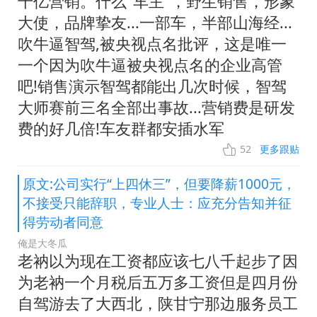
千亿营销。什么"车主"，野生销售，形象
大使，品牌挚友...一部车，半部山海经...
吹牛逼智驾,被央视点名批评，这是唯一
一个因为吹牛逼被央视点名的企业高管
吧!销售演示智驾都能出几次时候，智驾
大师赛前三名全部出事故...营销费是研发
费的好几倍!车友群都安插水军
52
更多跟贴
原文:公司实行“上四休三”，但要降薪1000元，
不接受只能辞职，专业人士：应充分告知并征
得劳动者同意
俺是大冬瓜
老衲以为现在工资都应该七八千起步了因
为老衲一个月税后五万多工资但是四月份
自驾游去了大西北，陕甘宁那边服务员工