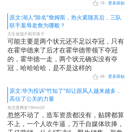
18
更多跟贴
原文:湖人“除名”詹姆斯，热火紧随其后，三队
联手羞辱老詹为哪般？
天生放荡不羁车珠子
可能主要是两个状元还不足以夺冠，只有
在霍华德来了后才在霍华德带领下夺冠
的，霍华德一走，两个状元确实没有夺
冠，哈哈哈哈，是不是这样的
48
更多跟贴
原文:华为投诉“竹知了”却让跟风人越来越多，
高估了公关的力量
有态度网友19Hm2V
忽悠不动了，造车资质都没有，贴牌都算
不上，一个人吹牛逼，万千自媒体吹捧，