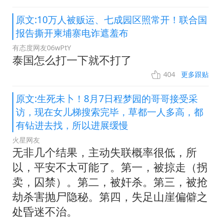
原文:10万人被贩运、七成园区照常开！联合国
报告撕开柬埔寨电诈遮羞布
有态度网友06wPtY
泰国怎么打一下就不打了
404
更多跟贴
原文:生死未卜！8月7日程梦园的哥哥接受采
访，现在女儿梯搜索完毕，草都一人多高，都
有钻进去找，所以进展缓慢
火星网友
无非几个结果，主动失联概率很低，所
以，平安不太可能了。第一，被掠走（拐
卖，囚禁）。第二，被奸杀。第三，被抢
劫杀害抛尸隐秘。第四，失足山崖偏僻之
处昏迷不治。