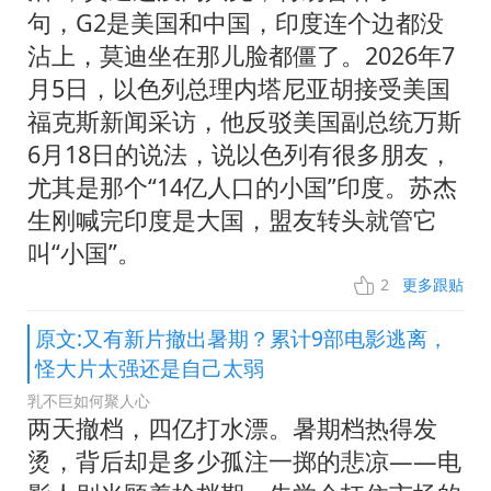
句，G2是美国和中国，印度连个边都没
沾上，莫迪坐在那儿脸都僵了。2026年7
月5日，以色列总理内塔尼亚胡接受美国
福克斯新闻采访，他反驳美国副总统万斯
6月18日的说法，说以色列有很多朋友，
尤其是那个“14亿人口的小国”印度。苏杰
生刚喊完印度是大国，盟友转头就管它
叫“小国”。
2
更多跟贴
原文:又有新片撤出暑期？累计9部电影逃离，
怪大片太强还是自己太弱
乳不巨如何聚人心
两天撤档，四亿打水漂。暑期档热得发
烫，背后却是多少孤注一掷的悲凉——电