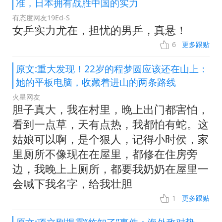
准，日本拥有战胜中国的实力
有态度网友19Ed-S
女乒实力尤在，担忧的男乒，真悬！
6
更多跟贴
原文:重大发现！22岁的程梦圆应该还在山上：
她的平板电脑，收藏着进山的两条路线
火星网友
胆子真大，我在村里，晚上出门都害怕，
看到一点草，天有点热，我都怕有蛇。这
姑娘可以啊，是个狠人，记得小时侯，家
里厕所不像现在在屋里，都修在住房旁
边，我晚上上厕所，都要我奶奶在屋里一
会喊下我名字，给我壮胆
1
更多跟贴