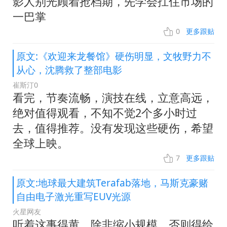
影人别光顾着抢档期，先学会扛住市场的
一巴掌
0
更多跟贴
原文:《欢迎来龙餐馆》硬伤明显，文牧野力不
从心，沈腾救了整部电影
崔斯汀0
看完，节奏流畅，演技在线，立意高远，
绝对值得观看，不知不觉2个多小时过
去，值得推荐。没有发现这些硬伤，希望
全球上映。
7
更多跟贴
原文:地球最大建筑Terafab落地，马斯克豪赌
自由电子激光重写EUV光源
火星网友
听着这事得黄，除非缩小规模。否则得给