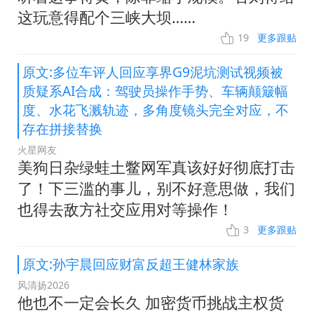
这玩意得配个三峡大坝……
19
更多跟贴
原文:多位车评人回应享界G9泥坑测试视频被
质疑系AI合成：驾驶员操作手势、车辆颠簸幅
度、水花飞溅轨迹，多角度镜头完全对应，不
存在拼接替换
火星网友
美狗日杂绿蛙土鳖网军真该好好彻底打击
了！下三滥的事儿，别不好意思做，我们
也得去敌方社交应用对等操作！
3
更多跟贴
原文:孙宇晨回应财富反超王健林家族
风清扬2026
他也不一定会长久 加密货币挑战主权货