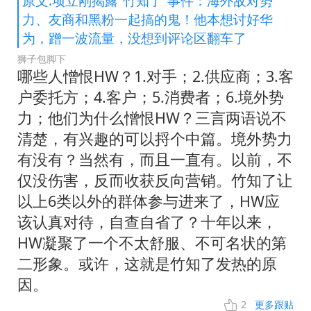
原文:项立刚揭露“竹知了”事件：海外敌对势
力、友商和黑粉一起搞的鬼！他本想讨好华
为，蹭一波流量，没想到评论区翻车了
狮子包脚下
哪些人憎恨HW？1.对手；2.供应商；3.客
户委托方；4.客户；5.消费者；6.境外势
力；他们为什么憎恨HW？三言两语说不
清楚，有兴趣的可以捋个中篇。境外势力
有没有？当然有，而且一直有。以前，不
仅没伤害，反而收获反向营销。竹知了让
以上6类以外的群体参与进来了，HW应
该认真对待，自查自省了？十年以来，
HW凝聚了一个不太舒服、不可名状的第
二形象。或许，这就是竹知了发热的原
因。
2
更多跟贴