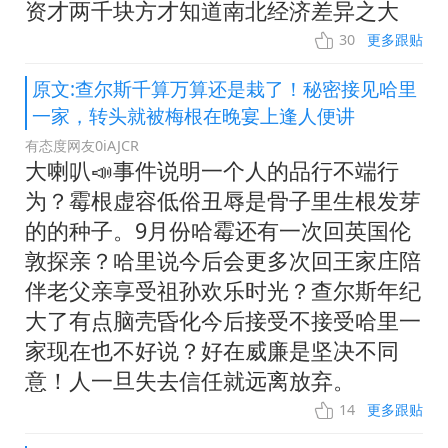
资才两千块方才知道南北经济差异之大
30
更多跟贴
原文:查尔斯千算万算还是栽了！秘密接见哈里
一家，转头就被梅根在晚宴上逢人便讲
有态度网友0iAJCR
大喇叭📣事件说明一个人的品行不端行
为？霉根虚容低俗丑辱是骨子里生根发芽
的的种子。9月份哈霉还有一次回英国伦
敦探亲？哈里说今后会更多次回王家庄陪
伴老父亲享受祖孙欢乐时光？查尔斯年纪
大了有点脑壳昏化今后接受不接受哈里一
家现在也不好说？好在威廉是坚决不同
意！人一旦失去信任就远离放弃。
14
更多跟贴