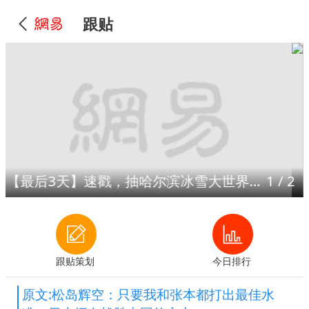
跟贴
【最后3天】速戳，抽哈尔滨冰雪大世界门票！
1
/
2
跟贴策划
今日排行
原文:松岛辉空：只要我和张本都打出最佳水