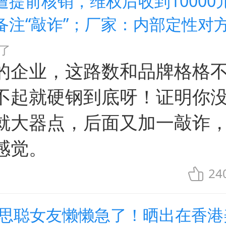
遭提前核销，维权后收到10000
备注“敲诈”；厂家：内部定性对
了
的企业，这路数和品牌格格
不起就硬钢到底呀！证明你
就大器点，后面又加一敲诈
感觉。
24
王思聪女友懒懒急了！晒出在香港