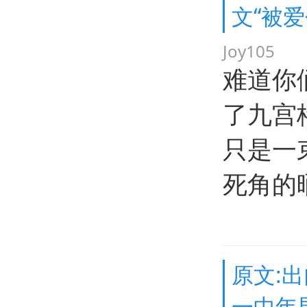
文“被
Joy105
难道你
了九宫
只是一
死角的
原文:
一中年