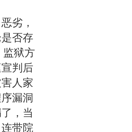
常恶劣，
论是否存
，监狱方
庭宣判后
被害人家
程序漏洞
漏了，当
，连带院