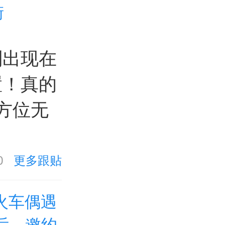
街
别出现在
置！真的
方位无
0
更多跟贴
火车偶遇
后，邀约