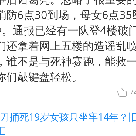
消防6点30到场，母女6点35
钟。通报已经有一队登4楼破
们还拿着网上五楼的造谣乱
，谁不是与死神赛跑，能救
你们敲键盘轻松。
7
30刀捅死19岁女孩只坐牢14年？
正