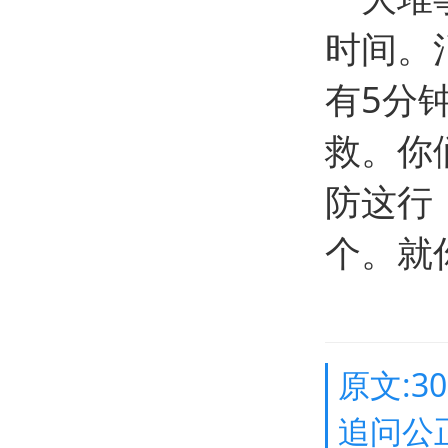
时间。
有5分
救。你
防这行
个。就
原文:
追问公