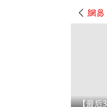
【最后3天】速戳，抽哈尔滨冰雪大世界门票！