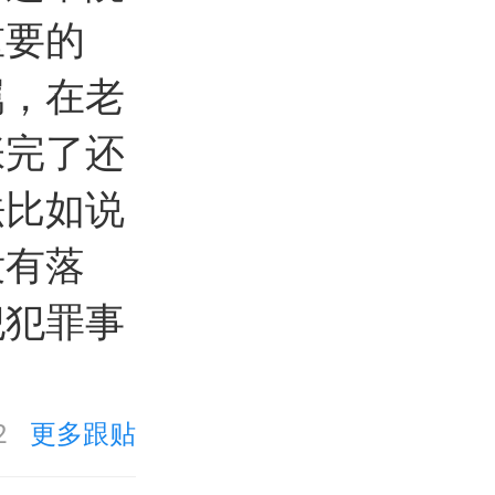
重要的
属，在老
张完了还
法比如说
没有落
犯犯罪事
2
更多跟贴