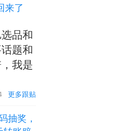
回来了
旭选品和
要话题和
谱，我是
4
更多跟贴
码抽奖，