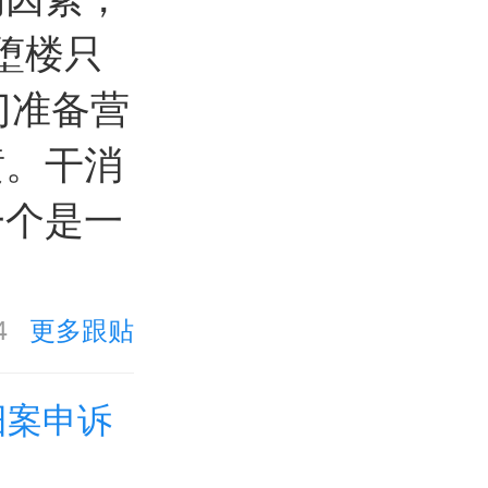
堕楼只
门准备营
喷。干消
一个是一
4
更多跟贴
旧案申诉