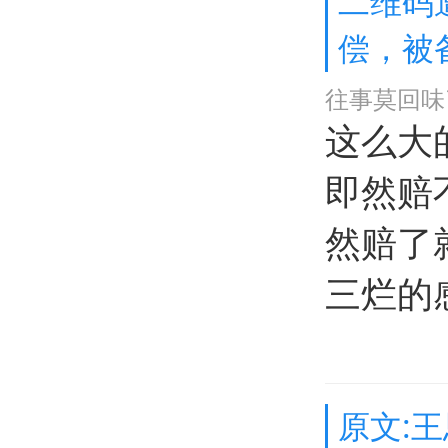
二维码
偿，被
往事莫回味
这么大
即然赔
然赔了
三烂的
原文: