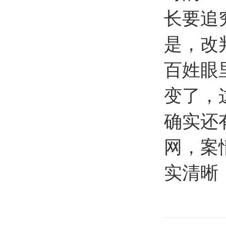
长要追
是，改
百姓眼
变了，
确实还
网，案
实清晰