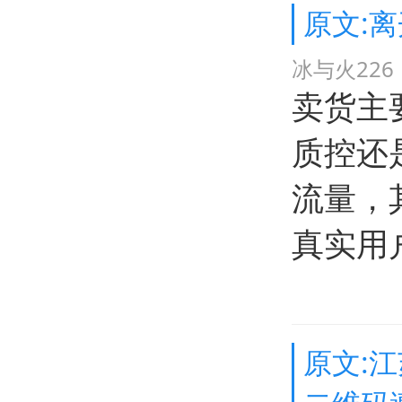
原文:
冰与火226
卖货主
质控还
流量，
真实用
原文: