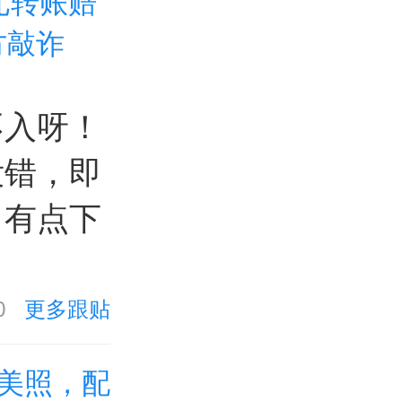
元转账赔
方敲诈
不入呀！
没错，即
，有点下
0
更多跟贴
美照，配