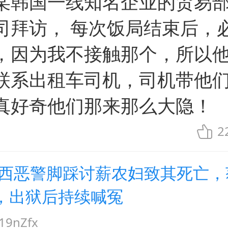
某韩国一线知名企业的贸易
司拜访， 每次饭局结束后，
，因为我不接触那个，所以
联系出租车司机，司机带他
真好奇他们那来那么大隐！
2
山西恶警脚踩讨薪农妇致其死亡，
，出狱后持续喊冤
9nZfx