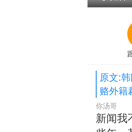
原文:
赂外籍
你汤哥
新闻我