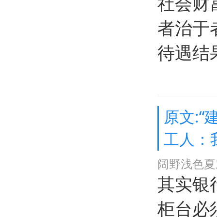
社会财
者治于
待遇结
原文:“
工人：
阔野浅色夏
其实银
柜台必