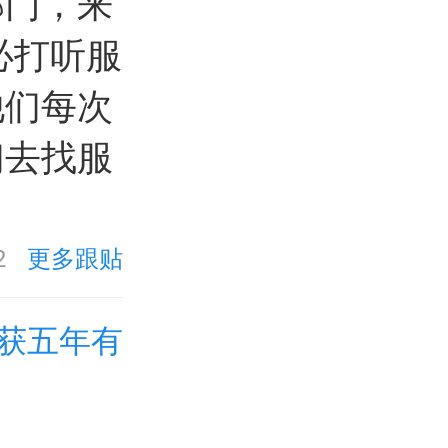
部门，来
必打听服
他们每次
们去找服
2
更多跟贴
获五年有