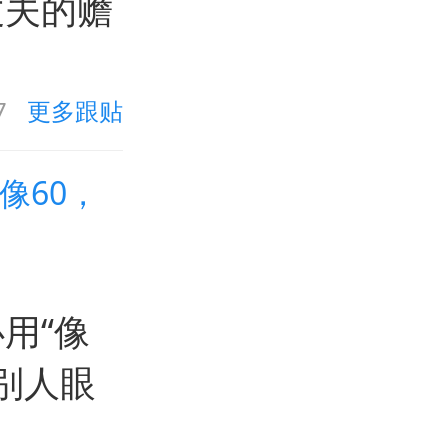
丈夫的赡
7
更多跟贴
像60，
用“像
别人眼