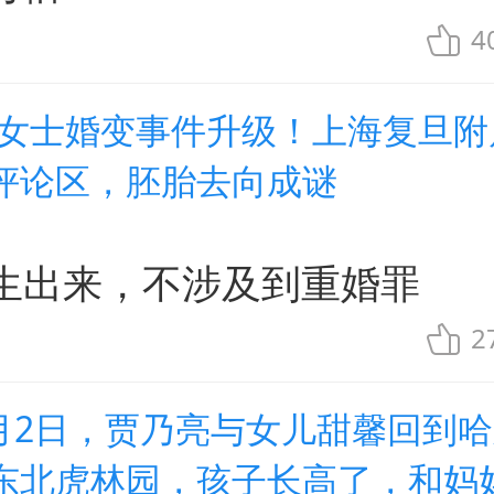
4
朱女士婚变事件升级！上海复旦附
评论区，胚胎去向成谜
生出来，不涉及到重婚罪
2
8月2日，贾乃亮与女儿甜馨回到
东北虎林园，孩子长高了，和妈