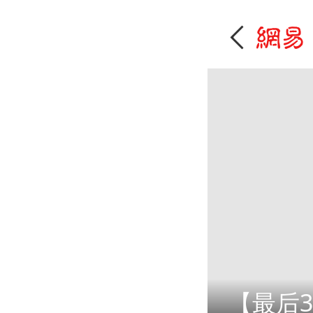
【最后3天】速戳，抽哈尔滨冰雪大世界门票！