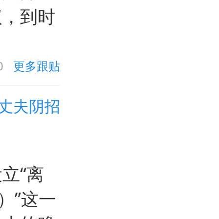
议，到时
0
更多跟贴
丈夫阴招
立“离
t）”这一