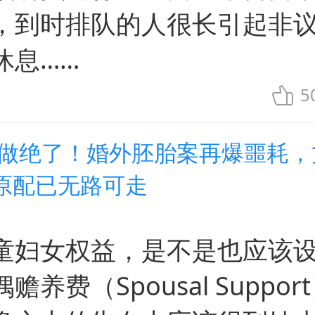
，到时排队的人很长引起非
休息……
5
事做绝了！婚外胚胎案再爆噩耗，
原配已无路可走
童妇女权益，是不是也应该设
赡养费（Spousal Suppor