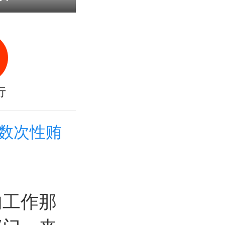
行
数次性贿
内工作那