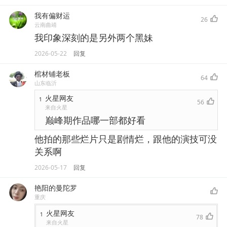
我有偏财运
26
云南曲靖
我印象深刻的是另外两个黑妹
2026-05-22
回复
棺材铺老板
64
山东临沂
火星网友
1
56
来自火星
巅峰期作品哪一部都好看
他拍的那些烂片只是剧情烂，跟他的演技可没
关系啊
2026-05-17
回复
艳阳的曼陀罗
重庆
火星网友
1
78
来自火星