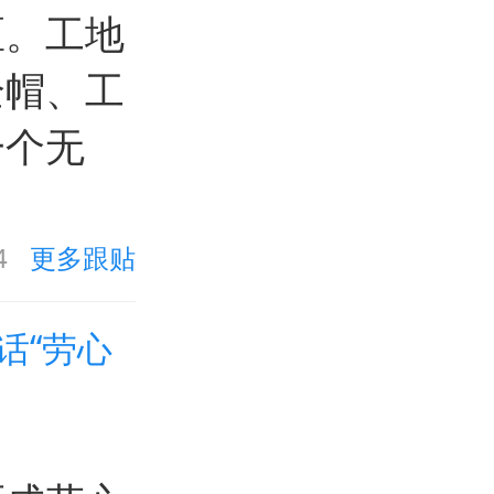
区。工地
全帽、工
一个无
4
更多跟贴
话“劳心