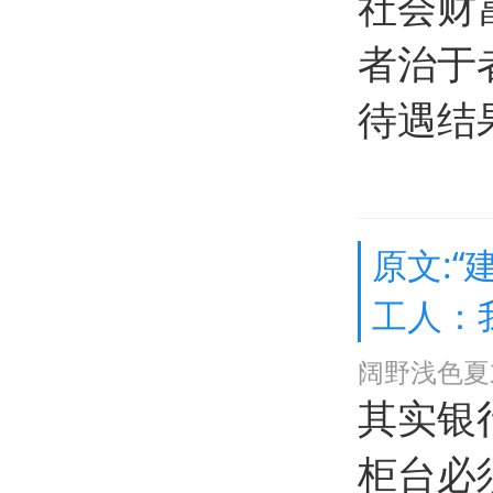
社会财
者治于
待遇结
原文:“
工人：
阔野浅色夏
其实银
柜台必