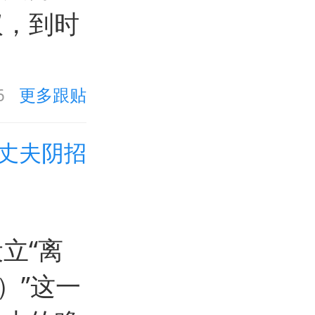
议，到时
6
更多跟贴
丈夫阴招
立“离
t）”这一