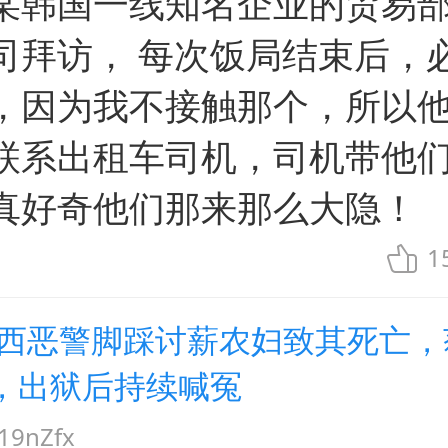
某韩国一线知名企业的贸易
司拜访， 每次饭局结束后，
，因为我不接触那个，所以
联系出租车司机，司机带他
真好奇他们那来那么大隐！
1
山西恶警脚踩讨薪农妇致其死亡，
，出狱后持续喊冤
9nZfx