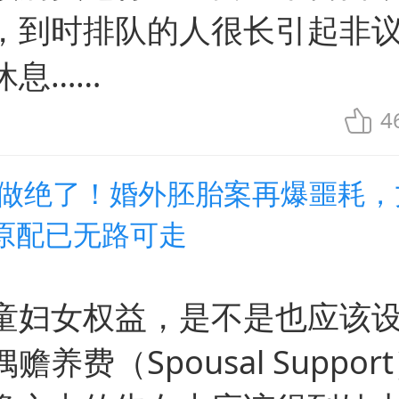
，到时排队的人很长引起非
休息……
4
事做绝了！婚外胚胎案再爆噩耗，
原配已无路可走
童妇女权益，是不是也应该设
赡养费（Spousal Suppor