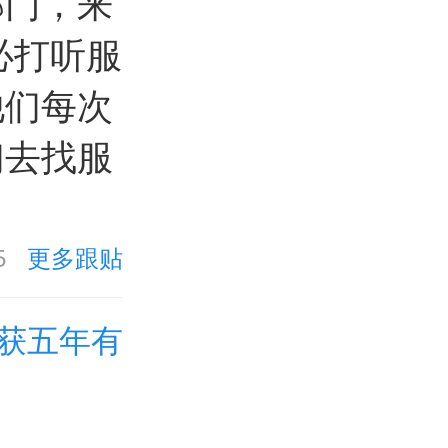
部门，来
必打听服
他们每次
们去找服
5
更多跟贴
获五年有