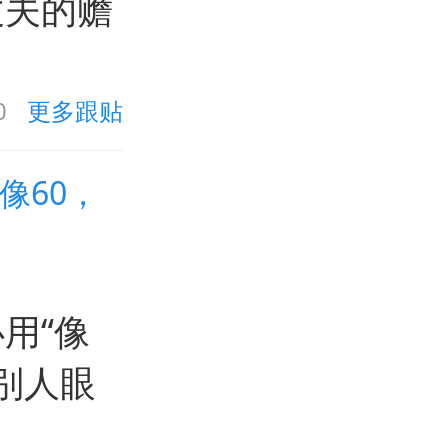
丈夫的赡
0
更多跟贴
像60，
用“像
别人眼