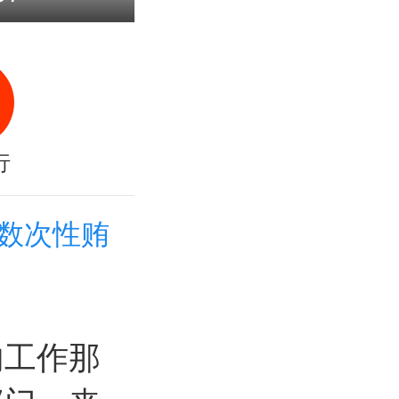
行
数次性贿
内工作那