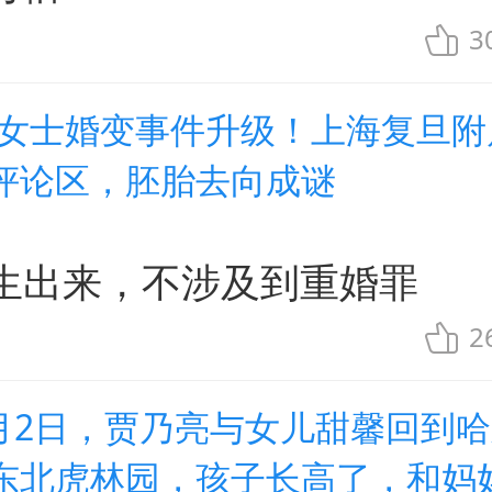
3
朱女士婚变事件升级！上海复旦附
评论区，胚胎去向成谜
生出来，不涉及到重婚罪
2
8月2日，贾乃亮与女儿甜馨回到
东北虎林园，孩子长高了，和妈