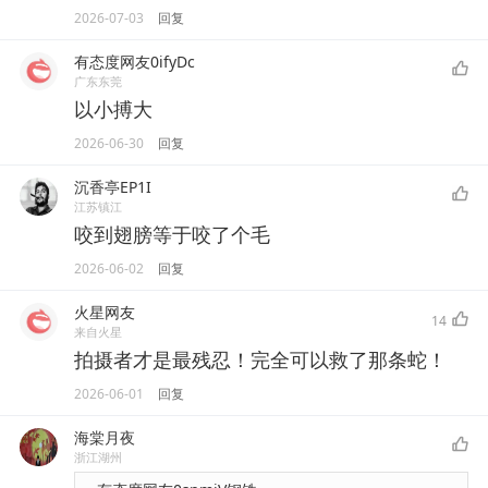
2026-07-03
回复
有态度网友0ifyDc
广东东莞
以小搏大
2026-06-30
回复
沉香亭EP1I
江苏镇江
咬到翅膀等于咬了个毛
2026-06-02
回复
火星网友
14
来自火星
拍摄者才是最残忍！完全可以救了那条蛇！
2026-06-01
回复
海棠月夜
浙江湖州