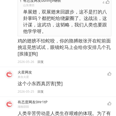
有态度网友0snmjV钢铁
1
4
山东潍坊
单展翅，双展翅来回踱步，这不是打的八
卦掌吗？都把蛇给绕蒙圈了。这战法，这
计谋，这武功，这韬略，我们人类也要跟
他学学呀。
鸡的翅膀不怕蛇咬，你的胳膊敢张开在蛇前面
挑逗晃悠试试，眼镜蛇马上会给你安排几个孔
[挨揍][狗]
2026-05-26
回复
火星网友
来自火星
这个小东西真厉害[赞]
2026-05-25
回复
有态度网友0Hr1tP
湖南邵阳
人类辛苦劳动是人类生存艰难的体现。为了有