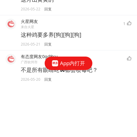
2026-05-22
回复
火星网友
1
来自火星
这种鸡要多养[狗][狗][狗]
2026-05-21
回复
有态度网友0gdBcu
广西钦州市
App内打开
不是所有眼睛蛇🐍都会喷毒吧？
2026-05-20
回复
一叶知秋知秋
2
广东江门
红毛鸡对付蛇有一套
2026-05-20
回复
有态度网友19qOBr
上海