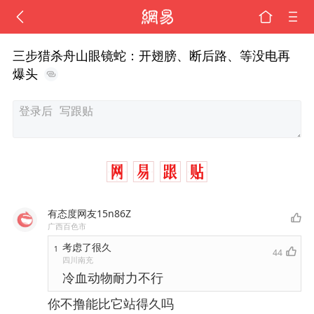
三步猎杀舟山眼镜蛇：开翅膀、断后路、等没电再
爆头
有态度网友15n86Z
广西百色市
考虑了很久
1
44
四川南充
冷血动物耐力不行
你不撸能比它站得久吗