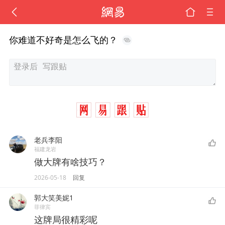
你难道不好奇是怎么飞的？
老兵李阳
福建龙岩
做大牌有啥技巧？
2026-05-18
回复
郭大笑美妮1
菲律宾
这牌局很精彩呢