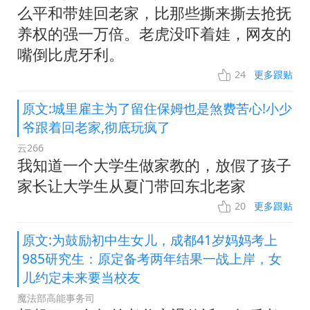
么平和带娃回老家，比那些撕来撕去抢抚
养权的强一万倍。老虎没吓着娃，网友的
嘴倒比虎牙利。
24
更多跟贴
原文:城里雇主为了留住保姆也是煞费苦心!小少
爷跟着回老家,彻底玩疯了
云266
我知道一个大学生做家教的，放假了孩子
家长让大学生从夏门带回东北老家
20
更多跟贴
原文:为鼓励初中生女儿，成都41岁妈妈考上
985研究生：原定备考两年结果一战上岸，女
儿约定未来要当校友
魔法部高能事务司