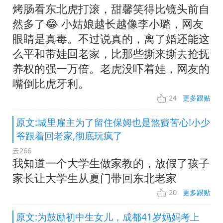
烤肠看东北虎打滚，甜馨笑得比镜头前自
然多了😂 小姑娘越长越像李小璐，网友
眼睛是真毒。不过说真的，离了婚还能这
么平和带娃回老家，比那些撕来撕去抢抚
养权的强一万倍。老虎没吓着娃，网友的
嘴倒比虎牙利。
24
更多跟贴
原文:城里雇主为了留住保姆也是煞费苦心!小少
爷跟着回老家,彻底玩疯了
云266
我知道一个大学生做家教的，放假了孩子
家长让大学生从夏门带回东北老家
20
更多跟贴
原文:为鼓励初中生女儿，成都41岁妈妈考上