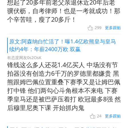
想起了20多年前老父亲退休近20年后老
骥伏枥，自考律师！也是一考就成功！那
个辛苦哇，瘦了20多斤！
299
更多跟贴
原文:阿森纳白忙活了！曝1.4亿欧熊皇与皇马
续约4年：年薪2400万欧 双赢
有态度网友0s2OsK
锋线这么多人还花1.4亿买人 中场没有节
拍器没有创造力6千万的罗德里都嫌贵 黑
熊跟姆巴佩位置重叠下赛季又是让姆巴佩
打中锋 他们两勾心斗角根本不来电 下赛
季皇马还是被巴萨压着打 欧冠最多8强 然
后穆里尼奥下课 开始抓内鬼
24
更多跟贴