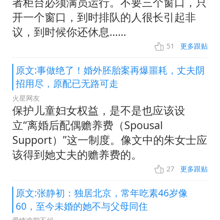
者柜台必须满员运行。不要三个窗口，只
开一个窗口，到时排队的人很长引起非
议，到时候你还休息……
51
更多跟贴
原文:事做绝了！婚外胚胎案再爆噩耗，丈夫阴
招用尽，原配已无路可走
火星网友
保护儿童妇女权益，是不是也应该设
立“离婚后配偶赡养费（Spousal
Support）”这一制度。像文中的朱女士应
该得到她丈夫的赡养费的。
27
更多跟贴
原文:张静初：独居北京，常年吃素46岁像
60，至今未婚的她不与父母同住