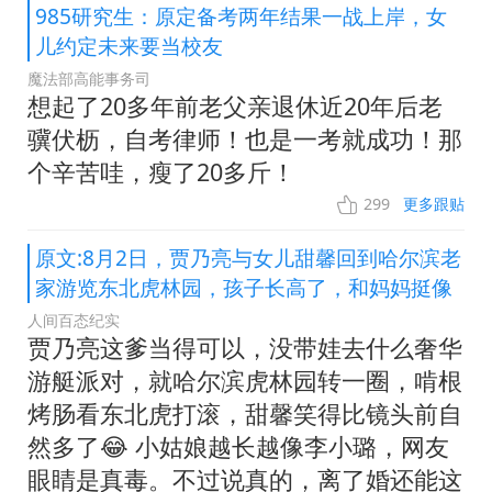
985研究生：原定备考两年结果一战上岸，女
儿约定未来要当校友
魔法部高能事务司
想起了20多年前老父亲退休近20年后老
骥伏枥，自考律师！也是一考就成功！那
个辛苦哇，瘦了20多斤！
299
更多跟贴
原文:8月2日，贾乃亮与女儿甜馨回到哈尔滨老
家游览东北虎林园，孩子长高了，和妈妈挺像
人间百态纪实
贾乃亮这爹当得可以，没带娃去什么奢华
游艇派对，就哈尔滨虎林园转一圈，啃根
烤肠看东北虎打滚，甜馨笑得比镜头前自
然多了😂 小姑娘越长越像李小璐，网友
眼睛是真毒。不过说真的，离了婚还能这