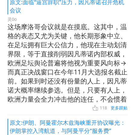
原文:面临“逼宫辞职”压力，因凡蒂诺召开危机
会议
灵0o
这场摩洛哥会议就是在摸底。这其中，温
格的表态又尤为关键，他长期形象中立、
在足坛拥有巨大公信力，他现在主动划清
界限，等于直接削弱因凡蒂诺内部权威，
欧洲足坛舆论普遍将他视为重要风向标→
而真正决战窗口在今年11月大选报名截止
前。如果到时还没有份量的人上，因凡蒂
诺大概率继续参选。但是，只要有人上，
欧洲力量会全力冲击他的连任，不会惯着
118
更多跟贴
原文:伊朗、阿曼霍尔木兹海峡重开协议曝光：
伊朗掌控入湾航道，与阿曼平分“服务费”