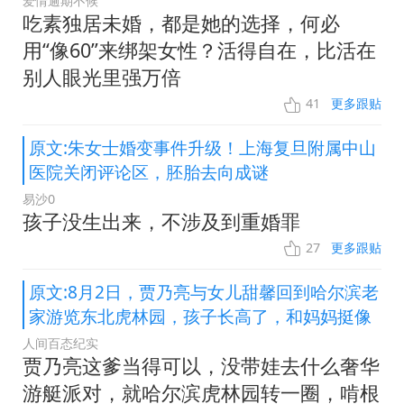
爱情逾期不候
吃素独居未婚，都是她的选择，何必
用“像60”来绑架女性？活得自在，比活在
别人眼光里强万倍
41
更多跟贴
原文:朱女士婚变事件升级！上海复旦附属中山
医院关闭评论区，胚胎去向成谜
易沙0
孩子没生出来，不涉及到重婚罪
27
更多跟贴
原文:8月2日，贾乃亮与女儿甜馨回到哈尔滨老
家游览东北虎林园，孩子长高了，和妈妈挺像
人间百态纪实
贾乃亮这爹当得可以，没带娃去什么奢华
游艇派对，就哈尔滨虎林园转一圈，啃根