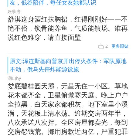
友，低谷陪伴，每任女友她都认识
妖孽逃
舒淇这身酒红抹胸裙，红得刚刚好——不
艳不俗，锁骨能养鱼，气质能镇场。谁再
说红色难穿，请直接面壁
2
更多跟贴
原文:泽连斯基向普京开出停火条件：军队原地
不动，俄乌先停炸能源设施
润山hy
娄底碧桂园天麓，无星无住一小区。草地
花木都齐全，卫星俯瞰赛天庭。晚上户户
全拉黑，白天家家都积灰。地下室里小溪
淌，天花板上清水荡。逾期交房两年半，
八次承诺八次拌。全区房屋都卖光，每到
交房怨钱荒。挪用房款近两亿，严重犯罪