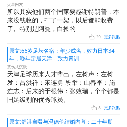
火星网友
所以其实他们两个国家要感谢特朗普，本
来没钱收的，打了一架，以后都能收费
了。特别是阿曼，白捡的
20
更多跟贴
原文:66岁足坛名宿：年少成名，效力日本34
年，晚年定居天津，致力青训
悲伤式沉默
天津足球历来人才辈出，左树声：左树
发：吕洪祥：宋连勇-段举：山春季：施
连志：后来的于根伟：张效瑞，个个都是
国足级别的优秀球员。
8
更多跟贴
原文:舒淇自曝与冯德伦结婚内幕：二十年朋