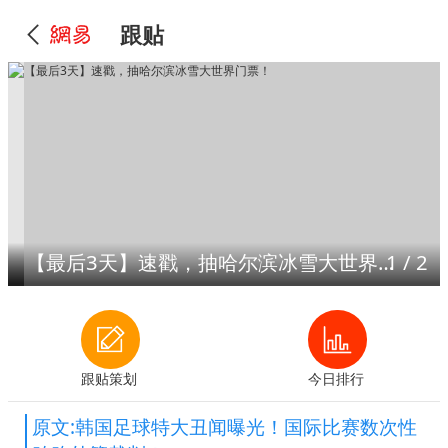
跟贴
【最后3天】速戳，抽哈尔滨冰雪大世界门票！
1
/
2
跟贴策划
今日排行
原文:韩国足球特大丑闻曝光！国际比赛数次性