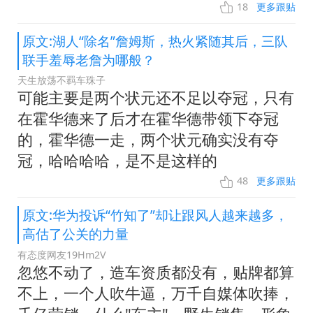
18
更多跟贴
原文:湖人“除名”詹姆斯，热火紧随其后，三队
联手羞辱老詹为哪般？
天生放荡不羁车珠子
可能主要是两个状元还不足以夺冠，只有
在霍华德来了后才在霍华德带领下夺冠
的，霍华德一走，两个状元确实没有夺
冠，哈哈哈哈，是不是这样的
48
更多跟贴
原文:华为投诉“竹知了”却让跟风人越来越多，
高估了公关的力量
有态度网友19Hm2V
忽悠不动了，造车资质都没有，贴牌都算
不上，一个人吹牛逼，万千自媒体吹捧，