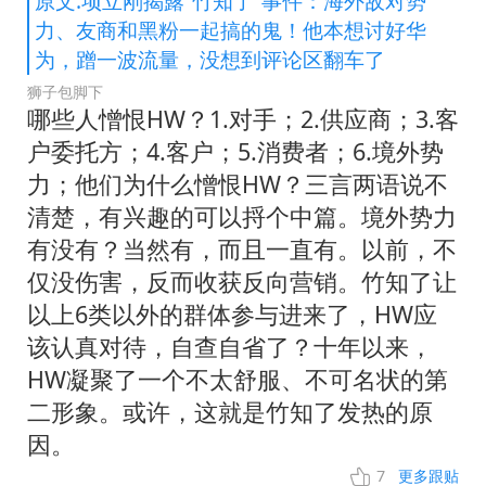
原文:项立刚揭露“竹知了”事件：海外敌对势
力、友商和黑粉一起搞的鬼！他本想讨好华
为，蹭一波流量，没想到评论区翻车了
狮子包脚下
哪些人憎恨HW？1.对手；2.供应商；3.客
户委托方；4.客户；5.消费者；6.境外势
力；他们为什么憎恨HW？三言两语说不
清楚，有兴趣的可以捋个中篇。境外势力
有没有？当然有，而且一直有。以前，不
仅没伤害，反而收获反向营销。竹知了让
以上6类以外的群体参与进来了，HW应
该认真对待，自查自省了？十年以来，
HW凝聚了一个不太舒服、不可名状的第
二形象。或许，这就是竹知了发热的原
因。
7
更多跟贴