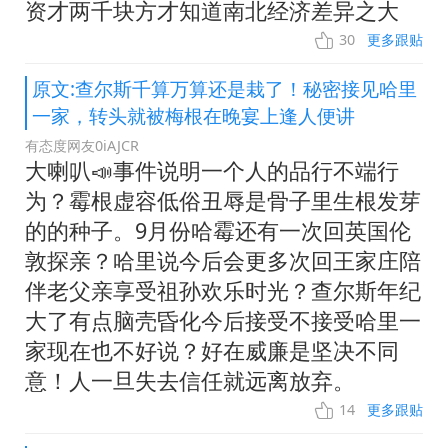
资才两千块方才知道南北经济差异之大
30
更多跟贴
原文:查尔斯千算万算还是栽了！秘密接见哈里
一家，转头就被梅根在晚宴上逢人便讲
有态度网友0iAJCR
大喇叭📣事件说明一个人的品行不端行
为？霉根虚容低俗丑辱是骨子里生根发芽
的的种子。9月份哈霉还有一次回英国伦
敦探亲？哈里说今后会更多次回王家庄陪
伴老父亲享受祖孙欢乐时光？查尔斯年纪
大了有点脑壳昏化今后接受不接受哈里一
家现在也不好说？好在威廉是坚决不同
意！人一旦失去信任就远离放弃。
14
更多跟贴