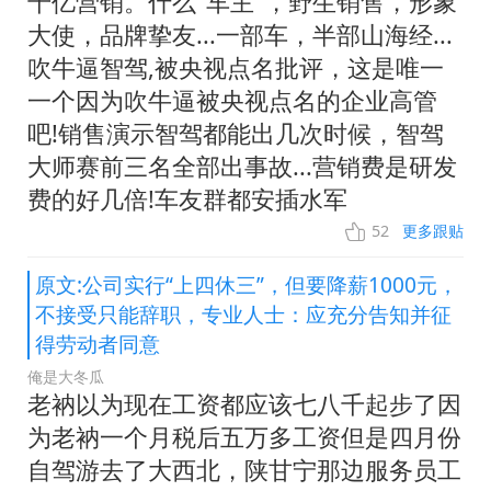
千亿营销。什么"车主"，野生销售，形象
大使，品牌挚友...一部车，半部山海经...
吹牛逼智驾,被央视点名批评，这是唯一
一个因为吹牛逼被央视点名的企业高管
吧!销售演示智驾都能出几次时候，智驾
大师赛前三名全部出事故...营销费是研发
费的好几倍!车友群都安插水军
52
更多跟贴
原文:公司实行“上四休三”，但要降薪1000元，
不接受只能辞职，专业人士：应充分告知并征
得劳动者同意
俺是大冬瓜
老衲以为现在工资都应该七八千起步了因
为老衲一个月税后五万多工资但是四月份
自驾游去了大西北，陕甘宁那边服务员工