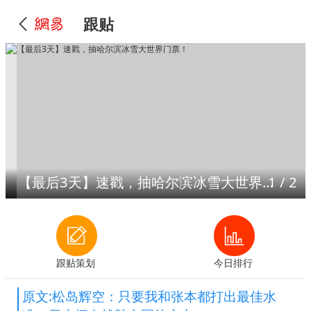
跟贴
【最后3天】速戳，抽哈尔滨冰雪大世界门票！
1
/
2
跟贴策划
今日排行
原文:松岛辉空：只要我和张本都打出最佳水