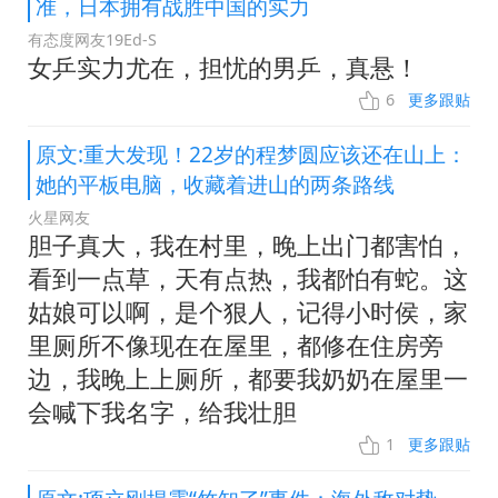
准，日本拥有战胜中国的实力
有态度网友19Ed-S
女乒实力尤在，担忧的男乒，真悬！
6
更多跟贴
原文:重大发现！22岁的程梦圆应该还在山上：
她的平板电脑，收藏着进山的两条路线
火星网友
胆子真大，我在村里，晚上出门都害怕，
看到一点草，天有点热，我都怕有蛇。这
姑娘可以啊，是个狠人，记得小时侯，家
里厕所不像现在在屋里，都修在住房旁
边，我晚上上厕所，都要我奶奶在屋里一
会喊下我名字，给我壮胆
1
更多跟贴