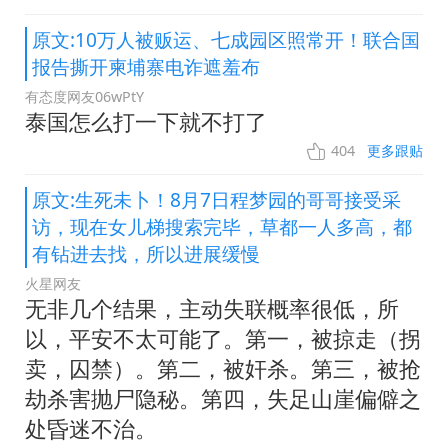
原文:10万人被贩运、七成园区照常开！联合国
报告撕开柬埔寨电诈遮羞布
有态度网友06wPtY
泰国怎么打一下就不打了
404
更多跟贴
原文:生死未卜！8月7日程梦园的哥哥接受采
访，现在女儿梯搜索完毕，草都一人多高，都
有钻进去找，所以进展缓慢
火星网友
无非几个结果，主动失联概率很低，所
以，平安不太可能了。第一，被掠走（拐
卖，囚禁）。第二，被奸杀。第三，被抢
劫杀害抛尸隐秘。第四，失足山崖偏僻之
处昏迷不治。