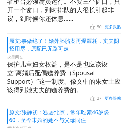
者柜台必须满员运行。不要三个窗口，只
开一个窗口，到时排队的人很长引起非
议，到时候你还休息……
50
更多跟贴
原文:事做绝了！婚外胚胎案再爆噩耗，丈夫阴
招用尽，原配已无路可走
火星网友
保护儿童妇女权益，是不是也应该设
立“离婚后配偶赡养费（Spousal
Support）”这一制度。像文中的朱女士应
该得到她丈夫的赡养费的。
27
更多跟贴
原文:张静初：独居北京，常年吃素46岁像
60，至今未婚的她不与父母同住