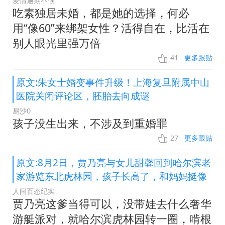
爱情逾期不候
吃素独居未婚，都是她的选择，何必
用“像60”来绑架女性？活得自在，比活在
别人眼光里强万倍
41
更多跟贴
原文:朱女士婚变事件升级！上海复旦附属中山
医院关闭评论区，胚胎去向成谜
易沙0
孩子没生出来，不涉及到重婚罪
27
更多跟贴
原文:8月2日，贾乃亮与女儿甜馨回到哈尔滨老
家游览东北虎林园，孩子长高了，和妈妈挺像
人间百态纪实
贾乃亮这爹当得可以，没带娃去什么奢华
游艇派对，就哈尔滨虎林园转一圈，啃根