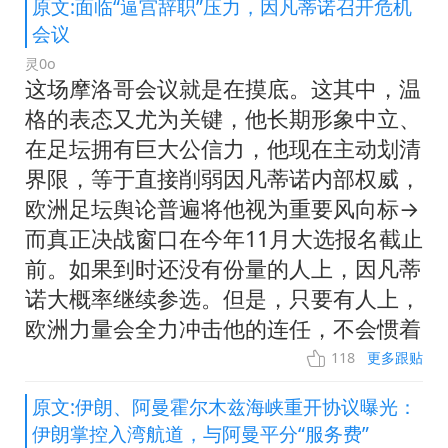
原文:面临“逼宫辞职”压力，因凡蒂诺召开危机
会议
灵0o
这场摩洛哥会议就是在摸底。这其中，温
格的表态又尤为关键，他长期形象中立、
在足坛拥有巨大公信力，他现在主动划清
界限，等于直接削弱因凡蒂诺内部权威，
欧洲足坛舆论普遍将他视为重要风向标→
而真正决战窗口在今年11月大选报名截止
前。如果到时还没有份量的人上，因凡蒂
诺大概率继续参选。但是，只要有人上，
欧洲力量会全力冲击他的连任，不会惯着
118
更多跟贴
原文:伊朗、阿曼霍尔木兹海峡重开协议曝光：
伊朗掌控入湾航道，与阿曼平分“服务费”