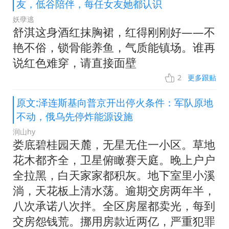
友，低谷陪伴，每任女友她都认识
妖孽逃
舒淇这身酒红抹胸裙，红得刚刚好——不
艳不俗，锁骨能养鱼，气质能镇场。谁再
说红色难穿，请直接面壁
2
更多跟贴
原文:泽连斯基向普京开出停火条件：军队原地
不动，俄乌先停炸能源设施
润山hy
娄底碧桂园天麓，无星无住一小区。草地
花木都齐全，卫星俯瞰赛天庭。晚上户户
全拉黑，白天家家都积灰。地下室里小溪
淌，天花板上清水荡。逾期交房两年半，
八次承诺八次拌。全区房屋都卖光，每到
交房怨钱荒。挪用房款近两亿，严重犯罪