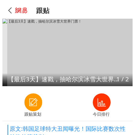
跟贴
【最后3天】速戳，抽哈尔滨冰雪大世界门票！
1
/
2
跟贴策划
今日排行
原文:韩国足球特大丑闻曝光！国际比赛数次性