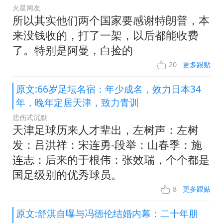
火星网友
所以其实他们两个国家要感谢特朗普，本
来没钱收的，打了一架，以后都能收费
了。特别是阿曼，白捡的
20
更多跟贴
原文:66岁足坛名宿：年少成名，效力日本34
年，晚年定居天津，致力青训
悲伤式沉默
天津足球历来人才辈出，左树声：左树
发：吕洪祥：宋连勇-段举：山春季：施
连志：后来的于根伟：张效瑞，个个都是
国足级别的优秀球员。
8
更多跟贴
原文:舒淇自曝与冯德伦结婚内幕：二十年朋