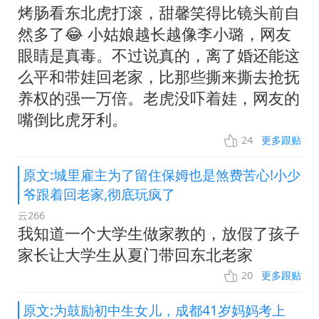
烤肠看东北虎打滚，甜馨笑得比镜头前自
然多了😂 小姑娘越长越像李小璐，网友
眼睛是真毒。不过说真的，离了婚还能这
么平和带娃回老家，比那些撕来撕去抢抚
养权的强一万倍。老虎没吓着娃，网友的
嘴倒比虎牙利。
24
更多跟贴
原文:城里雇主为了留住保姆也是煞费苦心!小少
爷跟着回老家,彻底玩疯了
云266
我知道一个大学生做家教的，放假了孩子
家长让大学生从夏门带回东北老家
20
更多跟贴
原文:为鼓励初中生女儿，成都41岁妈妈考上