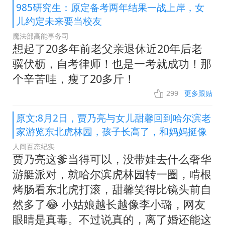
985研究生：原定备考两年结果一战上岸，女
儿约定未来要当校友
魔法部高能事务司
想起了20多年前老父亲退休近20年后老
骥伏枥，自考律师！也是一考就成功！那
个辛苦哇，瘦了20多斤！
299
更多跟贴
原文:8月2日，贾乃亮与女儿甜馨回到哈尔滨老
家游览东北虎林园，孩子长高了，和妈妈挺像
人间百态纪实
贾乃亮这爹当得可以，没带娃去什么奢华
游艇派对，就哈尔滨虎林园转一圈，啃根
烤肠看东北虎打滚，甜馨笑得比镜头前自
然多了😂 小姑娘越长越像李小璐，网友
眼睛是真毒。不过说真的，离了婚还能这