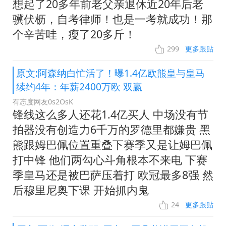
想起了20多年前老父亲退休近20年后老
骥伏枥，自考律师！也是一考就成功！那
个辛苦哇，瘦了20多斤！
299
更多跟贴
原文:阿森纳白忙活了！曝1.4亿欧熊皇与皇马
续约4年：年薪2400万欧 双赢
有态度网友0s2OsK
锋线这么多人还花1.4亿买人 中场没有节
拍器没有创造力6千万的罗德里都嫌贵 黑
熊跟姆巴佩位置重叠下赛季又是让姆巴佩
打中锋 他们两勾心斗角根本不来电 下赛
季皇马还是被巴萨压着打 欧冠最多8强 然
后穆里尼奥下课 开始抓内鬼
24
更多跟贴