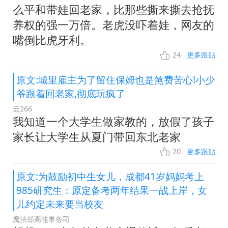
么平和带娃回老家，比那些撕来撕去抢抚
养权的强一万倍。老虎没吓着娃，网友的
嘴倒比虎牙利。
24
更多跟贴
原文:城里雇主为了留住保姆也是煞费苦心!小少
爷跟着回老家,彻底玩疯了
云266
我知道一个大学生做家教的，放假了孩子
家长让大学生从夏门带回东北老家
20
更多跟贴
原文:为鼓励初中生女儿，成都41岁妈妈考上
985研究生：原定备考两年结果一战上岸，女
儿约定未来要当校友
魔法部高能事务司