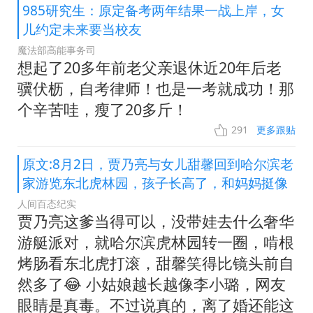
985研究生：原定备考两年结果一战上岸，女
儿约定未来要当校友
魔法部高能事务司
想起了20多年前老父亲退休近20年后老
骥伏枥，自考律师！也是一考就成功！那
个辛苦哇，瘦了20多斤！
291
更多跟贴
原文:8月2日，贾乃亮与女儿甜馨回到哈尔滨老
家游览东北虎林园，孩子长高了，和妈妈挺像
人间百态纪实
贾乃亮这爹当得可以，没带娃去什么奢华
游艇派对，就哈尔滨虎林园转一圈，啃根
烤肠看东北虎打滚，甜馨笑得比镜头前自
然多了😂 小姑娘越长越像李小璐，网友
眼睛是真毒。不过说真的，离了婚还能这