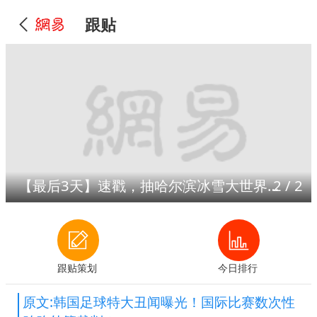
跟贴
【最后3天】速戳，抽哈尔滨冰雪大世界门票！
2
/
2
跟贴策划
今日排行
原文:韩国足球特大丑闻曝光！国际比赛数次性