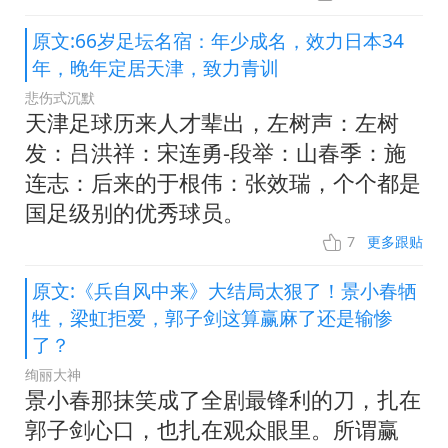
原文:66岁足坛名宿：年少成名，效力日本34
年，晚年定居天津，致力青训
悲伤式沉默
天津足球历来人才辈出，左树声：左树
发：吕洪祥：宋连勇-段举：山春季：施
连志：后来的于根伟：张效瑞，个个都是
国足级别的优秀球员。
7
更多跟贴
原文:《兵自风中来》大结局太狠了！景小春牺
牲，梁虹拒爱，郭子剑这算赢麻了还是输惨
了？
绚丽大神
景小春那抹笑成了全剧最锋利的刀，扎在
郭子剑心口，也扎在观众眼里。所谓赢