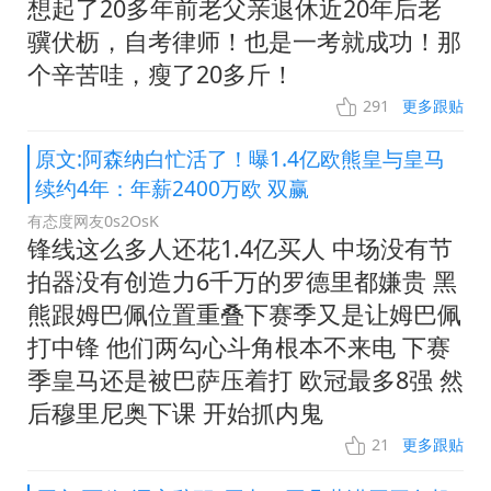
想起了20多年前老父亲退休近20年后老
骥伏枥，自考律师！也是一考就成功！那
个辛苦哇，瘦了20多斤！
291
更多跟贴
原文:阿森纳白忙活了！曝1.4亿欧熊皇与皇马
续约4年：年薪2400万欧 双赢
有态度网友0s2OsK
锋线这么多人还花1.4亿买人 中场没有节
拍器没有创造力6千万的罗德里都嫌贵 黑
熊跟姆巴佩位置重叠下赛季又是让姆巴佩
打中锋 他们两勾心斗角根本不来电 下赛
季皇马还是被巴萨压着打 欧冠最多8强 然
后穆里尼奥下课 开始抓内鬼
21
更多跟贴