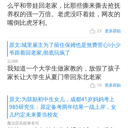
么平和带娃回老家，比那些撕来撕去抢抚
养权的强一万倍。老虎没吓着娃，网友的
嘴倒比虎牙利。
23
更多跟贴
原文:城里雇主为了留住保姆也是煞费苦心!小少
爷跟着回老家,彻底玩疯了
云266
我知道一个大学生做家教的，放假了孩子
家长让大学生从夏门带回东北老家
19
更多跟贴
原文:为鼓励初中生女儿，成都41岁妈妈考上
985研究生：原定备考两年结果一战上岸，女
儿约定未来要当校友
魔法部高能事务司