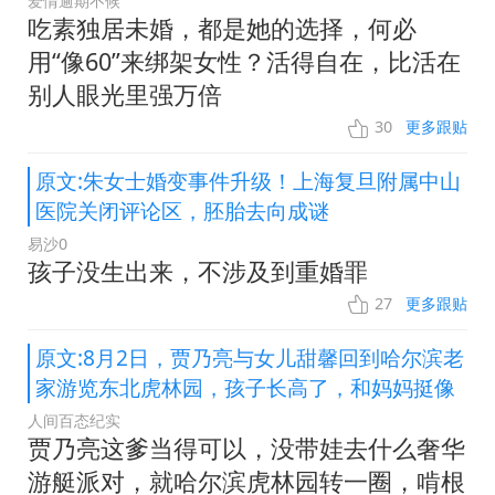
爱情逾期不候
吃素独居未婚，都是她的选择，何必
用“像60”来绑架女性？活得自在，比活在
别人眼光里强万倍
30
更多跟贴
原文:朱女士婚变事件升级！上海复旦附属中山
医院关闭评论区，胚胎去向成谜
易沙0
孩子没生出来，不涉及到重婚罪
27
更多跟贴
原文:8月2日，贾乃亮与女儿甜馨回到哈尔滨老
家游览东北虎林园，孩子长高了，和妈妈挺像
人间百态纪实
贾乃亮这爹当得可以，没带娃去什么奢华
游艇派对，就哈尔滨虎林园转一圈，啃根