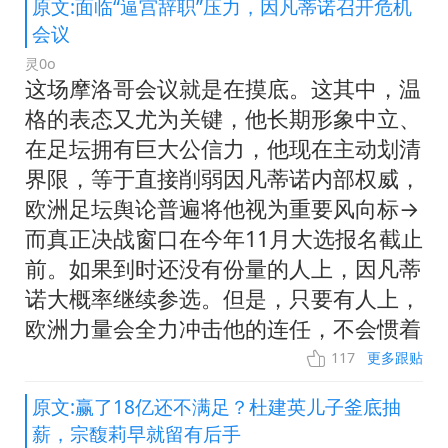
原文:面临“逼宫辞职”压力，因凡蒂诺召开危机
会议
灵0o
这场摩洛哥会议就是在摸底。这其中，温
格的表态又尤为关键，他长期形象中立、
在足坛拥有巨大公信力，他现在主动划清
界限，等于直接削弱因凡蒂诺内部权威，
欧洲足坛舆论普遍将他视为重要风向标→
而真正决战窗口在今年11月大选报名截止
前。如果到时还没有份量的人上，因凡蒂
诺大概率继续参选。但是，只要有人上，
欧洲力量会全力冲击他的连任，不会惯着
117
更多跟贴
原文:赢了18亿还不满足？杜建英儿子釜底抽
薪，宗馥莉早就留有后手