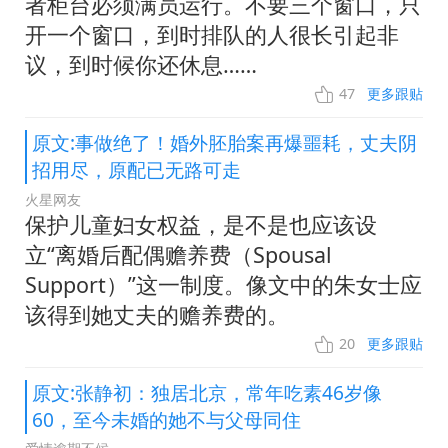
者柜台必须满员运行。不要三个窗口，只
开一个窗口，到时排队的人很长引起非
议，到时候你还休息……
47
更多跟贴
原文:事做绝了！婚外胚胎案再爆噩耗，丈夫阴
招用尽，原配已无路可走
火星网友
保护儿童妇女权益，是不是也应该设
立“离婚后配偶赡养费（Spousal
Support）”这一制度。像文中的朱女士应
该得到她丈夫的赡养费的。
20
更多跟贴
原文:张静初：独居北京，常年吃素46岁像
60，至今未婚的她不与父母同住