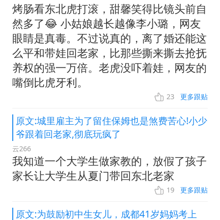
烤肠看东北虎打滚，甜馨笑得比镜头前自
然多了😂 小姑娘越长越像李小璐，网友
眼睛是真毒。不过说真的，离了婚还能这
么平和带娃回老家，比那些撕来撕去抢抚
养权的强一万倍。老虎没吓着娃，网友的
嘴倒比虎牙利。
23
更多跟贴
原文:城里雇主为了留住保姆也是煞费苦心!小少
爷跟着回老家,彻底玩疯了
云266
我知道一个大学生做家教的，放假了孩子
家长让大学生从夏门带回东北老家
19
更多跟贴
原文:为鼓励初中生女儿，成都41岁妈妈考上