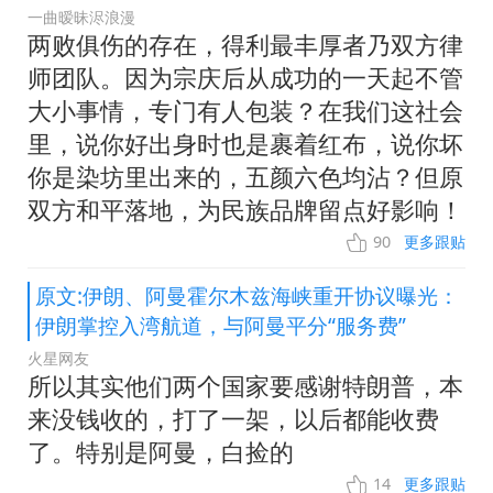
一曲暧昧浕浪漫
两败俱伤的存在，得利最丰厚者乃双方律
师团队。因为宗庆后从成功的一天起不管
大小事情，专门有人包装？在我们这社会
里，说你好出身时也是裹着红布，说你坏
你是染坊里出来的，五颜六色均沾？但原
双方和平落地，为民族品牌留点好影响！
90
更多跟贴
原文:伊朗、阿曼霍尔木兹海峡重开协议曝光：
伊朗掌控入湾航道，与阿曼平分“服务费”
火星网友
所以其实他们两个国家要感谢特朗普，本
来没钱收的，打了一架，以后都能收费
了。特别是阿曼，白捡的
14
更多跟贴