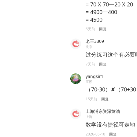
= 70 X 70一20 X 20
= 4900一400
= 4500
6天前
回复
老王3309
北京
过分练习这个有必要
7天前
回复
yangsir1
江苏
（70-30）✘（70+3
15天前
回复
上海浦东资深黄油
上海
数学没有捷径可走地
2026-05-10
回复