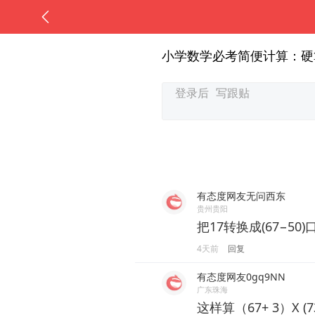
小学数学必考简便计算：硬
有态度网友无问西东
贵州贵阳
把17转换成(67−50)
4天前
回复
有态度网友0gq9NN
广东珠海
这样算（67+ 3）X (7