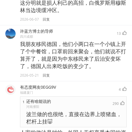
这分明就是损人利己的高招，白俄罗斯用穆斯
林当边境缓冲区。
2026-06-07
回复
许蓝方博士的导师
13
四川成都
我朋友移民德国，他们小两口在一个小镇上开
了个中餐馆，口罩前回来聚会，他们就说不打
算开了，就是因为中东移民来了后治安变坏
了，德国人出来吃饭的变少了。
2026-05-21
回复
有态度网友0EGG9V
4
福建厦门
还有啥能说的
1
290
河南濮阳
波兰做的也很绝，直接在边界上喷猪血，
栏杆上挂🐷