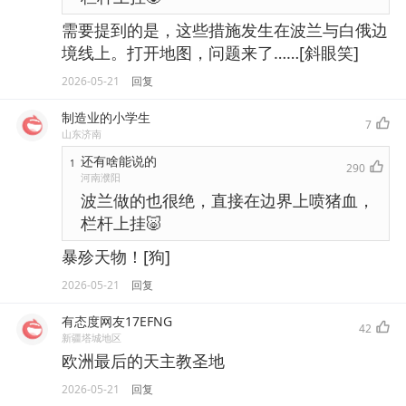
需要提到的是，这些措施发生在波兰与白俄边
境线上。打开地图，问题来了……[斜眼笑]
2026-05-21
回复
制造业的小学生
7
山东济南
还有啥能说的
1
290
河南濮阳
波兰做的也很绝，直接在边界上喷猪血，
栏杆上挂🐷
暴殄天物！[狗]
2026-05-21
回复
有态度网友17EFNG
42
新疆塔城地区
欧洲最后的天主教圣地
2026-05-21
回复