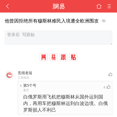
他曾因拒绝所有穆斯林难民入境遭全欧洲围攻
竞猜老翁
江西南昌
第5个号
1
4
重庆
白俄罗斯用飞机把穆斯林从国外运到国
内，再用车把穆斯林运到白波边境。白俄
罗斯损人不利己