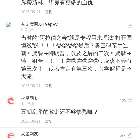
斥穆斯林。毕竟有更多的血仇。
2026-05-21
回复
有态度网友19epVV
江苏苏州
当时的“阿拉伯之春”就是专程用来埋汰“打开国
境线”的！！！🤓🤓🤓🤓然后？奥巴码亲手造
就回旋镖→特朗普，以及之后的二次回旋镖→
特马组合！！！！🤓🤓🤓🤓🤓🤓，应该不会有
第三次了，或者肯定有第三次，玄学解释是→
天谴。
2026-05-21
回复
火星网友
125
来自火星
五胡乱华的教训还不够惨烈嘛？
2026-05-21
回复
火星网友
205