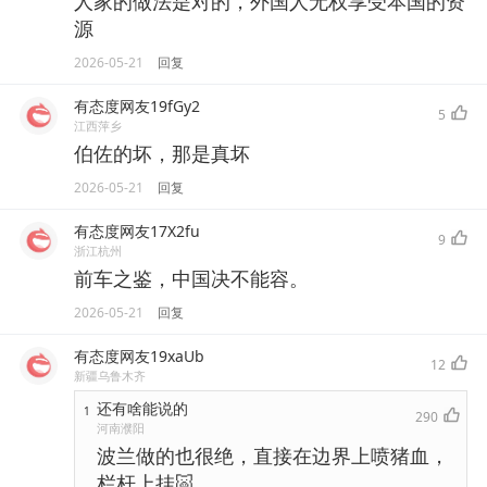
人家的做法是对的，外国人无权享受本国的资
源
2026-05-21
回复
有态度网友19fGy2
5
江西萍乡
伯佐的坏，那是真坏
2026-05-21
回复
有态度网友17X2fu
9
浙江杭州
前车之鉴，中国决不能容。
2026-05-21
回复
有态度网友19xaUb
12
新疆乌鲁木齐
还有啥能说的
1
290
河南濮阳
波兰做的也很绝，直接在边界上喷猪血，
栏杆上挂🐷