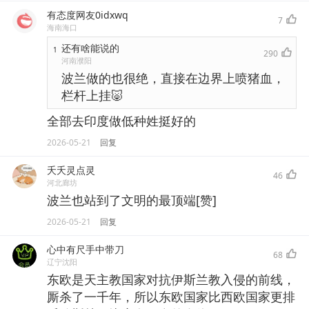
有态度网友0idxwq
7
海南海口
还有啥能说的
1
290
河南濮阳
波兰做的也很绝，直接在边界上喷猪血，
栏杆上挂🐷
全部去印度做低种姓挺好的
2026-05-21
回复
夭夭灵点灵
46
河北廊坊
波兰也站到了文明的最顶端[赞]
2026-05-21
回复
心中有尺手中带刀
68
辽宁沈阳
东欧是天主教国家对抗伊斯兰教入侵的前线，
厮杀了一千年，所以东欧国家比西欧国家更排