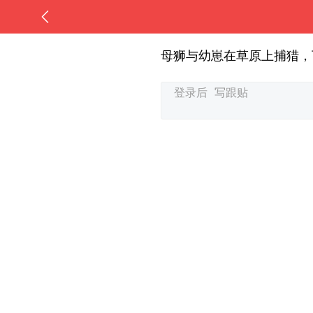
母狮与幼崽在草原上捕猎，