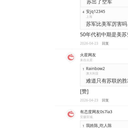
苏出了空军
安jq12345
4
上海
苏军比美军厉害吗
50年代初中期是美
2026-04-23
回复
火星网友
来自火星
Rainbow2
1
澳大利亚
难道只有苏联的胜
[赞]
2026-04-23
回复
有态度网友0s7la3
安徽宣城
我姓陈_吃人陈
1