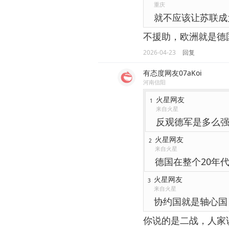
重庆
就不应该让苏联成
不援助，欧洲就是德
2026-04-23
回复
有态度网友07aKoi
河南信阳
火星网友
1
来自火星
反观德军是多么强
火星网友
2
来自火星
德国在整个20年
火星网友
3
来自火星
协约国就是轴心国
你说的是二战，人家