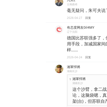
云南曲靖
毫无疑问，朱可夫说
2026-04-27
回复
有态度网友0il4MY
辽宁沈阳
德国比苏联强多了，
用手段，加减国家间
样……
2026-04-24
回复
湘軍悍將
湖南长沙
湘軍悍將
1
湖南长沙
这个沙臂，拿二战
论，这脑袋嗯，真
架(台)，但苏联自