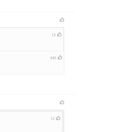
12
345
12