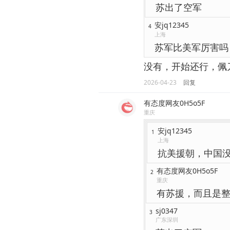
苏出了空军
安jq12345
4
上海
苏军比美军厉害吗
没有，开始还行，佩
2026-04-23
回复
有态度网友0H5o5F
重庆
安jq12345
1
上海
抗美援朝，中国
有态度网友0H5o5F
2
重庆
有苏援，而且是
sj0347
3
广东深圳