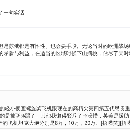
了一句实话。
但是苏俄都是有悟性、也会耍手段。无论当时的欧洲战场
的矛盾与利益，在适当的区域时候下山摘桃，佔尽了天时
的轻小便宜螺旋桨飞机跟现在的高精尖第四第五代昂贵
的是被驴%踢了。其他我懒得驳斥了→没错，英美是援助
产的飞机坦克大炮分别是8万，10万，20万。[捂嘴笑][捂嘴