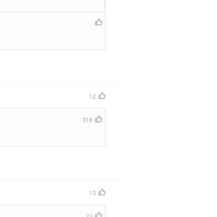
12
316
13
22