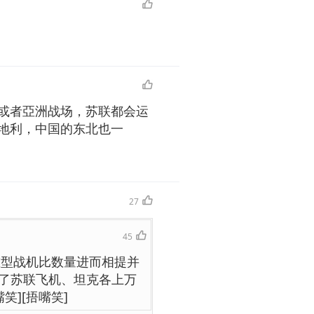
或者亞洲战场，苏联都会运
地利，中国的东北也一
27
45
重型战机比数量进而相提并
了苏联飞机、坦克各上万
笑][捂嘴笑]