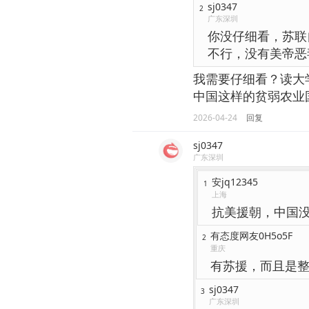
sj0347
2
广东深圳
你没仔细看，苏联
不行，没有美帝恶
我需要仔细看？读大
中国这样的贫弱农业
2026-04-24
回复
sj0347
广东深圳
安jq12345
1
上海
抗美援朝，中国
有态度网友0H5o5F
2
重庆
有苏援，而且是
sj0347
3
广东深圳