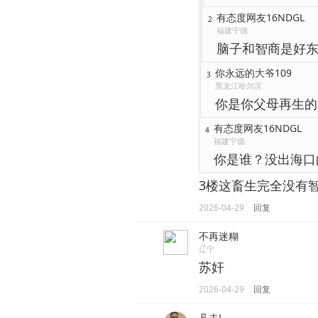
有态度网友16NDGL
2
福建宁德
脑子和智商是好
你永远的大爷109
3
黑龙江哈尔滨
你是你父母再生的
有态度网友16NDGL
4
福建宁德
你是谁？没出海口
3楼这畜生完全没有
2026-04-29
回复
不再迷糊
辽宁
苏奸
2026-04-29
回复
凡夫L