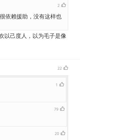
2
很依赖援助，没有这样也
欢以己度人，以为毛子是像
22
1
79
20