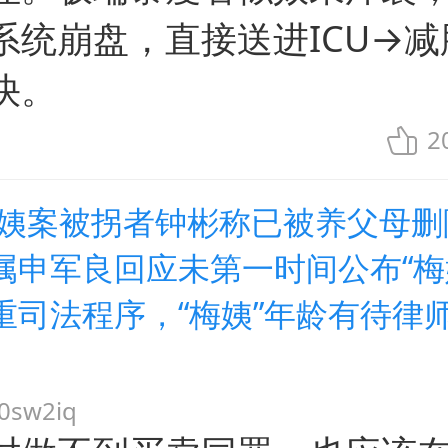
系统崩盘，直接送进ICU→减
快。
2
梅姨案被拐者钟彬称已被养父母删
属申军良回应未第一时间公布“梅
重司法程序，“梅姨”年龄有待律
sw2iq