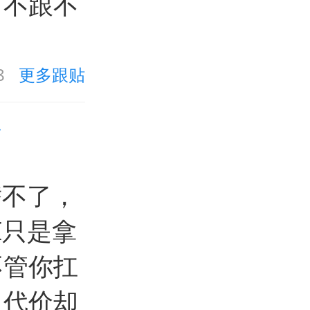
，不跟不
8
更多跟贴
溃
替不了，
I只是拿
不管你扛
，代价却