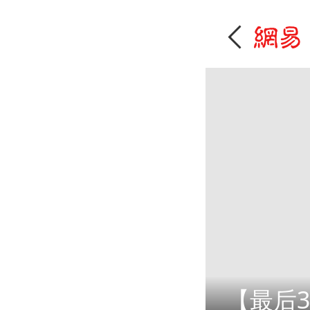
【最后3天】速戳，抽哈尔滨冰雪大世界门票！