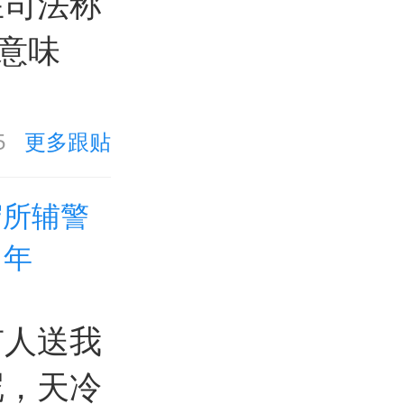
在司法称
意味
5
更多跟贴
守所辅警
1年
有人送我
呢，天冷