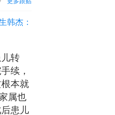
7
更多跟贴
生韩杰：
患儿转
院手续，
这根本就
者家属也
此后患儿