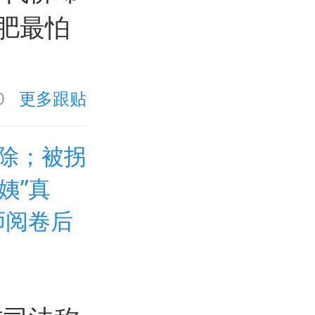
肥最怕
0
更多跟贴
除；被拐
姨”真
师阅卷后