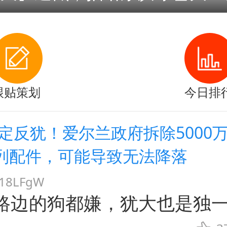
跟贴策划
今日排
坚定反犹！爱尔兰政府拆除5000
列配件，可能导致无法降落
8LFgW
路边的狗都嫌，犹大也是独