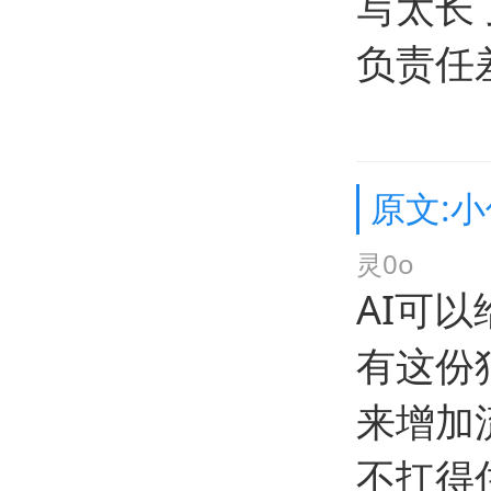
写太长
负责任
原文:小
灵0o
AI可
有这份
来增加
不扛得