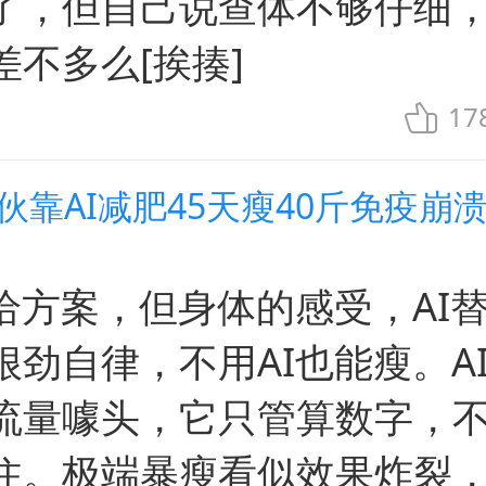
了，但自己说查体不够仔细
差不多么[挨揍]
17
伙靠AI减肥45天瘦40斤免疫崩
以给方案，但身体的感受，AI
狠劲自律，不用AI也能瘦。A
流量噱头，它只管算数字，
住。极端暴瘦看似效果炸裂