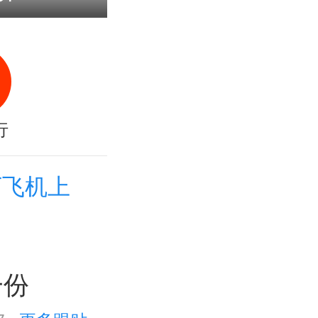
行
万飞机上
一份