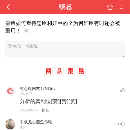
皇帝如何看待忠臣和奸臣的？为何奸臣有时还会被
重用！
有态度网友17NQ6v
吉林四平
分析的真到位[赞][赞][赞]
2026-05-19
回复
手板儿心煎鱼你吃
3
重庆