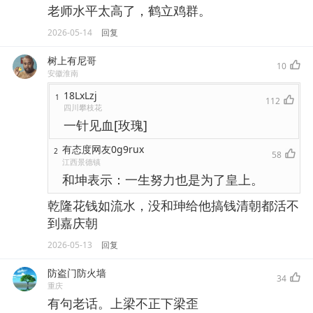
老师水平太高了，鹤立鸡群。
2026-05-14
回复
树上有尼哥
10
安徽淮南
18LxLzj
1
112
四川攀枝花
一针见血[玫瑰]
有态度网友0g9rux
2
58
江西景德镇
和坤表示：一生努力也是为了皇上。
乾隆花钱如流水，没和珅给他搞钱清朝都活不
到嘉庆朝
2026-05-13
回复
防盗门防火墙
34
重庆
有句老话。上梁不正下梁歪