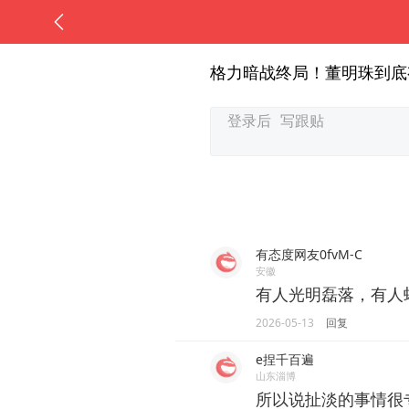
格力暗战终局！董明珠到底
有态度网友0fvM-C
安徽
有人光明磊落，有人
2026-05-13
回复
e捏千百遍
山东淄博
所以说扯淡的事情很