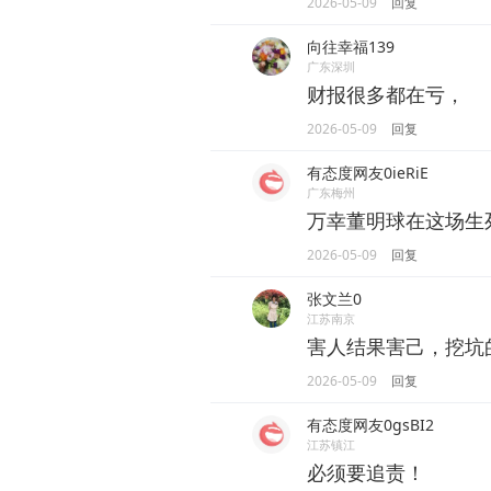
2026-05-09
回复
向往幸福139
广东深圳
财报很多都在亏，
2026-05-09
回复
有态度网友0ieRiE
广东梅州
万幸董明球在这场生
2026-05-09
回复
张文兰0
江苏南京
害人结果害己，挖坑
2026-05-09
回复
有态度网友0gsBI2
江苏镇江
必须要追责！