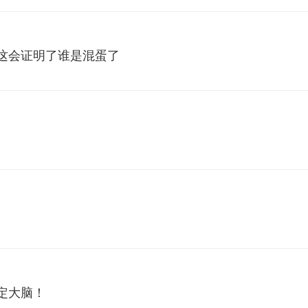
这会证明了谁是混蛋了
！
定大脑！