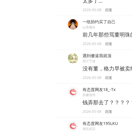
太多了…
2026-05-08
回复
一纸协约买了自己
山东烟台
前几年那些骂董明珠
2026-05-08
回复
遇到傻逼我就顶
浙江宁波
没有董，格力早被卖
2026-05-08
回复
有态度网友18_-Tx
安徽宿州
钱弄那去了？？？？
2026-05-08
回复
有态度网友195LKU
湖北武汉