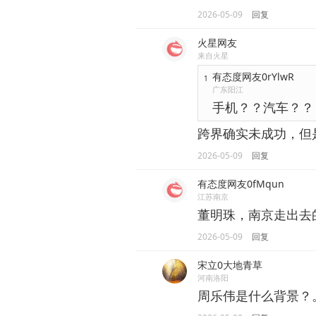
2026-05-09
回复
火星网友
来自火星
有态度网友0rYlwR
1
广东阳江
手机？？汽车？？
跨界确实未成功，但
2026-05-09
回复
有态度网友0fMqun
江苏南京
董明珠，南京走出去
2026-05-09
回复
宋立0大地青草
河南洛阳
周乐伟是什么背景？