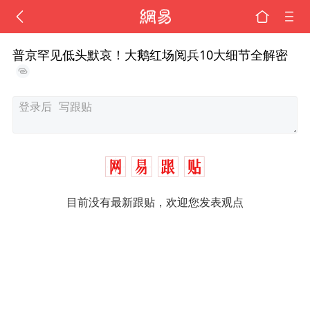
普京罕见低头默哀！大鹅红场阅兵10大细节全解密
目前没有最新跟贴，欢迎您发表观点