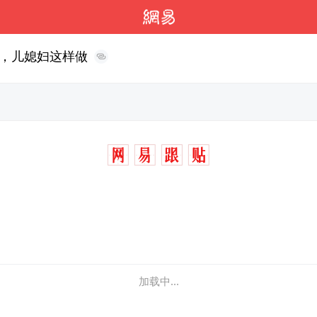
，儿媳妇这样做
加载中...